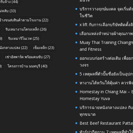
รับจ้าง
(44)
บริการวางฤกษ์มงคล จุดเริ่มต
่หลับ
(33)
ในชีวิต
บจ้างขนส่งสินค้าตามโรงงาน
(22)
x lift กับการเลือกบริษัทติดต
รับเหมางานโครงเหล็ก
(26)
เลือกแหล่งจำหน่ายผ้าคุณภาพ
9)
รับเหมารีโนเวท
(25)
Muay Thai Training Chiangm
นังกลางแปลง
(22)
เข็มเหล็ก
(23)
and Fitness
เช่าอัลพาร์ด พร้อมคนขับ
(27)
ออกแบบก่อสร้างต่อเติม เพื่
วงจร
)
โครงการบ้าน นนทบุรี
(40)
5 เหตุผลที่ตัวปั๊มชื่อยังเป็
หางานไต้หวันให้คุ้มค่า ควรพ
Homestay in Chiang Mai – E
Homestay Yuva
บริการฉายหนังกลางแปลง กับ
ทุกขนาด
Best Beef Restaurant Patta
ทัวร์ปากีสถาน 7 เหตุผลที่ทำใ