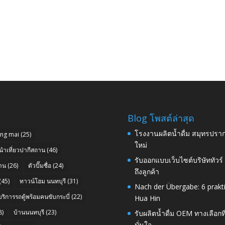
Blog โพสต์ล่าสุด
โรงงานผลิตน้ำดื่ม สมุทรปราก
ang mai
(25)
ใหม่
นำเที่ยวปากีสถาน
(46)
รับออกแบบเว็บไซต์บริษัททัวร
าน
(26)
ตัวปั๊มชื่อ
(24)
ถึงลูกค้า
(45)
ทาวน์โฮม นนทบุรี
(31)
Nach der Übergabe: 6 prakt
บริการรถตู้พร้อมคนขับกระบี่
(22)
Hua Hin
8)
บ้านนนทบุรี
(23)
รับผลิตน้ำดื่ม OEM ทางเลือกท
มั่นใจ