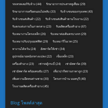
รถเทรลเลอร์รับจ้าง
(44)
รักษาอาการประสาทหูเสื่อม
(29)
รักษาอาการเครียดนอนไม่หลับ
(33)
รับจ้างขนของกรุงเทพ
(43)
รับจ้างขนส่งสินค้า
(22)
รับจ้างขนส่งสินค้าตามโรงงาน
(22)
รับตกแต่งภายในภาคกลาง
(23)
รับผลิตเครื่องสำอาง
(67)
รับเหมางานโครงเหล็ก
(26)
รับเหมาต่อเติมครบวงจร
(29)
รับเหมาปรับปรุงออฟฟิศ
(29)
รับเหมารีโนเวท
(25)
หางานไต้หวัน
(24)
อัลพาร์ดให้เช่า
(34)
อุปกรณ์ฉายหนังกลางแปลง
(22)
เข็มเหล็ก
(23)
เครื่องสำอาง
(23)
เช่ารถตู้กระบี่
(24)
เช่าอัลพาร์ด
(39)
เช่าอัลพาร์ด พร้อมคนขับ
(27)
เที่ยวปากีสถานราคาถูก
(23)
เพิ่มความอึดทนท่านชาย
(30)
โครงการบ้าน นนทบุรี
(40)
โรงงานผลิตเครื่องสำอาง
(45)
Blog โพสต์ล่าสุด