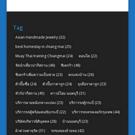
Tag
Asian Handmade Jewelry
(32)
best homestay in chiang mai
(25)
Muay Thai training Chiangmai
(24)
คอนโด
(22)
จัดนำเที่ยวปากีสถาน
(46)
ซิเดกร้า
(48)
ซิเดกร้าเพิ่มความเป็นชาย
(23)
ตกแต่งบ้าน
(26)
ตัวปั๊มชื่อ
(24)
ตัวปั๊มราคาถูก
(24)
ถุงมือราคาถูก
(23)
ทัวร์ปากีสถาน
(45)
ทาวน์โฮม นนทบุรี
(31)
บริการฉายหนังกลางแปลง
(23)
บริการรถตู้กระบี่
(23)
บริการรถตู้พร้อมคนขับกระบี่
(22)
บริการรถเทรลเลอร์กรุงเทพ
(44)
บริษัทบริหารนิติบุคคล
(28)
บ้านนนทบุรี
(23)
ผ้าต่วนพาหุรัด
(31)
รถขนของย้ายหอ
(42)