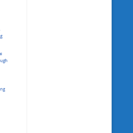
,
ng
ai
ough
ing