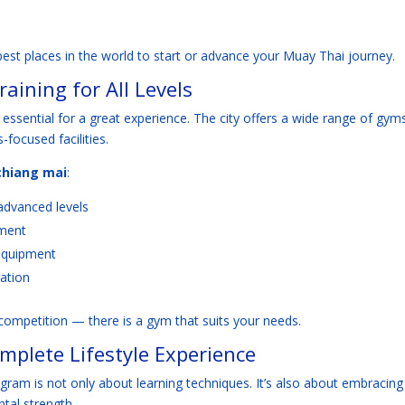
st places in the world to start or advance your Muay Thai journey.
ining for All Levels
 essential for a great experience. The city offers a wide range of gym
focused facilities.
chiang mai
:
advanced levels
ement
s equipment
ration
competition — there is a gym that suits your needs.
mplete Lifestyle Experience
gram is not only about learning techniques. It’s also about embracing
ntal strength.