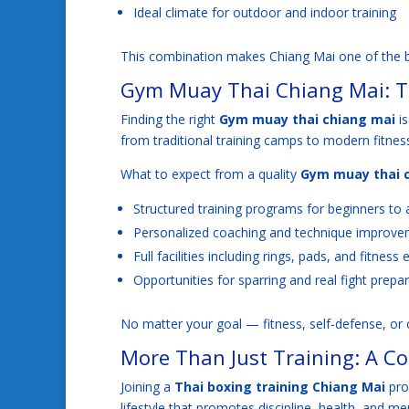
Ideal climate for outdoor and indoor training
This combination makes Chiang Mai one of the be
Gym Muay Thai Chiang Mai: Tra
Finding the right
Gym muay thai chiang mai
is
from traditional training camps to modern fitness-
What to expect from a quality
Gym muay thai 
Structured training programs for beginners to 
Personalized coaching and technique improv
Full facilities including rings, pads, and fitnes
Opportunities for sparring and real fight prepa
No matter your goal — fitness, self-defense, or 
More Than Just Training: A Co
Joining a
Thai boxing training Chiang Mai
pro
lifestyle that promotes discipline, health, and me