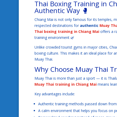
Thai Boxing Training in C
Authentic Way 🥊
Chiang Mai is not only famous for its temples, m
respected destinations for
authentic
Muay Tha
Thai boxing training in Chiang Mai
offers a r
training environment 🌿
Unlike crowded tourist gyms in major cities, Chia
boxing culture. This makes it an ideal place for
Muay Thai.
Why Choose Muay Thai Tra
Muay Thai is more than just a sport — it is Thail
Muay Thai training in Chiang Mai
means learn
Key advantages include:
Authentic training methods passed down from r
A calm environment that helps you focus on p