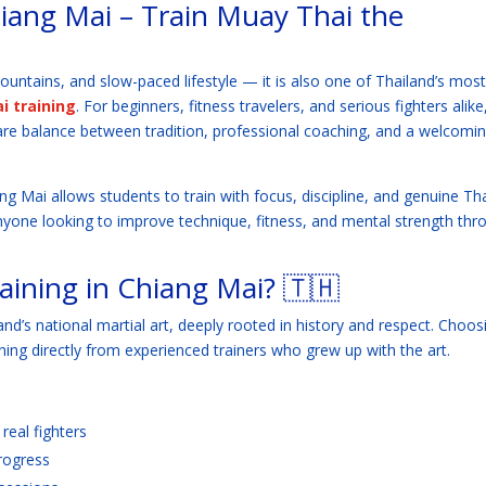
hiang Mai – Train Muay Thai the
ountains, and slow-paced lifestyle — it is also one of Thailand’s most
i training
. For beginners, fitness travelers, and serious fighters alike
are balance between tradition, professional coaching, and a welcomi
ng Mai allows students to train with focus, discipline, and genuine Th
 anyone looking to improve technique, fitness, and mental strength thr
ining in Chiang Mai? 🇹🇭
and’s national martial art, deeply rooted in history and respect. Choos
ing directly from experienced trainers who grew up with the art.
eal fighters
rogress