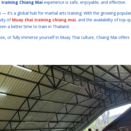
 training Chiang Mai
experience is safe, enjoyable, and effective.
 — it’s a global hub for martial arts training. With the growing popular
sity of
Muay thai training chiang mai
, and the availability of top-qu
een a better time to train in Thailand.
ense, or fully immerse yourself in Muay Thai culture, Chiang Mai offers