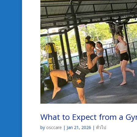
What to Expect from a Gy
by
osccare
|
Jan 21, 2026
|
ทั่วไป