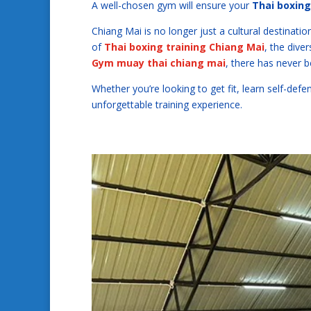
A well-chosen gym will ensure your
Thai boxing
Chiang Mai is no longer just a cultural destination
of
Thai boxing training Chiang Mai
, the diver
Gym muay thai chiang mai
, there has never b
Whether you’re looking to get fit, learn self-def
unforgettable training experience.