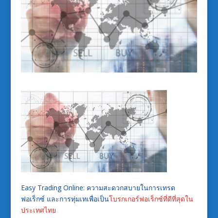
Easy Trading Online: ความสะดวกสบายในการเทรด
ฟอเร็กซ์ และการทุ่มเทเพื่อเป็น
โบรกเกอร์ฟอเร็กซ์ที่ดีที่สุดใน
ประเทศไทย