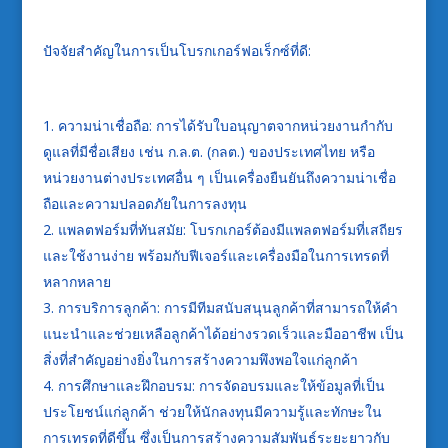
ปัจจัยสำคัญในการเป็นโบรกเกอร์ฟอเร็กซ์ที่ดี:
ความน่าเชื่อถือ: การได้รับใบอนุญาตจากหน่วยงานกำกับ
ดูแลที่มีชื่อเสียง เช่น ก.ล.ต. (กลต.) ของประเทศไทย หรือ
หน่วยงานต่างประเทศอื่น ๆ เป็นเครื่องยืนยันถึงความน่าเชื่อ
ถือและความปลอดภัยในการลงทุน
แพลตฟอร์มที่ทันสมัย: โบรกเกอร์ต้องมีแพลตฟอร์มที่เสถียร
และใช้งานง่าย พร้อมกับฟีเจอร์และเครื่องมือในการเทรดที่
หลากหลาย
การบริการลูกค้า: การมีทีมสนับสนุนลูกค้าที่สามารถให้คำ
แนะนำและช่วยเหลือลูกค้าได้อย่างรวดเร็วและมืออาชีพ เป็น
สิ่งที่สำคัญอย่างยิ่งในการสร้างความพึงพอใจแก่ลูกค้า
การศึกษาและฝึกอบรม: การจัดอบรมและให้ข้อมูลที่เป็น
ประโยชน์แก่ลูกค้า ช่วยให้นักลงทุนมีความรู้และทักษะใน
การเทรดที่ดีขึ้น ซึ่งเป็นการสร้างความสัมพันธ์ระยะยาวกับ