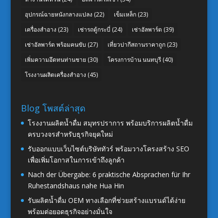
อุปกรณ์ฉายหนังกลางแปลง
(22)
เข็มเหล็ก
(23)
เครื่องสำอาง
(23)
เช่ารถตู้กระบี่
(24)
เช่าอัลพาร์ด
(39)
เช่าอัลพาร์ด พร้อมคนขับ
(27)
เที่ยวปากีสถานราคาถูก
(23)
เพิ่มความอึดทนท่านชาย
(30)
โครงการบ้าน นนทบุรี
(40)
โรงงานผลิตเครื่องสำอาง
(45)
Blog โพสต์ล่าสุด
โรงงานผลิตน้ำดื่ม สมุทรปราการ พร้อมบริการผลิตน้ำดื่ม
ครบวงจรสำหรับธุรกิจยุคใหม่
รับออกแบบเว็บไซต์บริษัททัวร์ พร้อมวางโครงสร้าง SEO
เพื่อเพิ่มโอกาสในการเข้าถึงลูกค้า
Nach der Übergabe: 6 praktische Absprachen für Ihr
Ruhestandshaus nahe Hua Hin
รับผลิตน้ำดื่ม OEM ทางเลือกที่ช่วยสร้างแบรนด์ได้ง่าย
พร้อมต่อยอดธุรกิจอย่างมั่นใจ