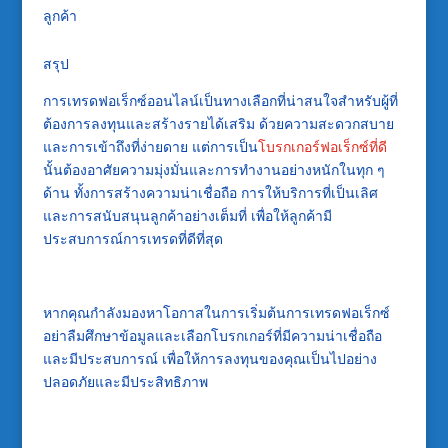
ลูกค้า
สรุป
การเทรดฟอเร็กซ์ออนไลน์เป็นทางเลือกที่น่าสนใจสำหรับผู้ที่
ต้องการลงทุนและสร้างรายได้เสริม ด้วยความสะดวกสบาย
และการเข้าถึงที่ง่ายดาย แต่การเป็น
โบรกเกอร์ฟอเร็กซ์ที่ดี
นั้นต้องอาศัยความมุ่งมั่นและการทำงานอย่างหนักในทุก ๆ
ด้าน ทั้งการสร้างความน่าเชื่อถือ การให้บริการที่เป็นเลิศ
และการสนับสนุนลูกค้าอย่างเต็มที่ เพื่อให้ลูกค้ามี
ประสบการณ์การเทรดที่ดีที่สุด
หากคุณกำลังมองหาโอกาสในการเริ่มต้นการเทรดฟอเร็กซ์
อย่าลืมศึกษาข้อมูลและเลือกโบรกเกอร์ที่มีความน่าเชื่อถือ
และมีประสบการณ์ เพื่อให้การลงทุนของคุณเป็นไปอย่าง
ปลอดภัยและมีประสิทธิภาพ