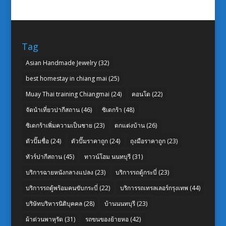
Tag
Asian Handmade Jewelry
(32)
best homestay in chiang mai
(25)
Muay Thai training Chiangmai
(24)
คอนโด
(22)
จัดนำเที่ยวปากีสถาน
(46)
ซิเดกร้า
(48)
ซิเดกร้าเพิ่มความเป็นชาย
(23)
ตกแต่งบ้าน
(26)
ตัวปั๊มชื่อ
(24)
ตัวปั๊มราคาถูก
(24)
ถุงมือราคาถูก
(23)
ทัวร์ปากีสถาน
(45)
ทาวน์โฮม นนทบุรี
(31)
บริการฉายหนังกลางแปลง
(23)
บริการรถตู้กระบี่
(23)
บริการรถตู้พร้อมคนขับกระบี่
(22)
บริการรถเทรลเลอร์กรุงเทพ
(44)
บริษัทบริหารนิติบุคคล
(28)
บ้านนนทบุรี
(23)
ผ้าต่วนพาหุรัด
(31)
รถขนของย้ายหอ
(42)