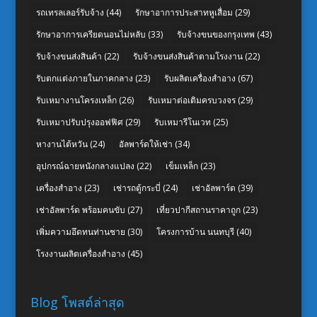
รถเทรลเลอร์รับจ้าง
(44)
รักษาอาการประสาทหูเสื่อม
(29)
รักษาอาการเครียดนอนไม่หลับ
(33)
รับจ้างขนของกรุงเทพ
(43)
รับจ้างขนส่งสินค้า
(22)
รับจ้างขนส่งสินค้าตามโรงงาน
(22)
รับตกแต่งภายในภาคกลาง
(23)
รับผลิตเครื่องสำอาง
(67)
รับเหมางานโครงเหล็ก
(26)
รับเหมาต่อเติมครบวงจร
(29)
รับเหมาปรับปรุงออฟฟิศ
(29)
รับเหมารีโนเวท
(25)
หางานไต้หวัน
(24)
อัลพาร์ดให้เช่า
(34)
อุปกรณ์ฉายหนังกลางแปลง
(22)
เข็มเหล็ก
(23)
เครื่องสำอาง
(23)
เช่ารถตู้กระบี่
(24)
เช่าอัลพาร์ด
(39)
เช่าอัลพาร์ด พร้อมคนขับ
(27)
เที่ยวปากีสถานราคาถูก
(23)
เพิ่มความอึดทนท่านชาย
(30)
โครงการบ้าน นนทบุรี
(40)
โรงงานผลิตเครื่องสำอาง
(45)
Blog โพสต์ล่าสุด