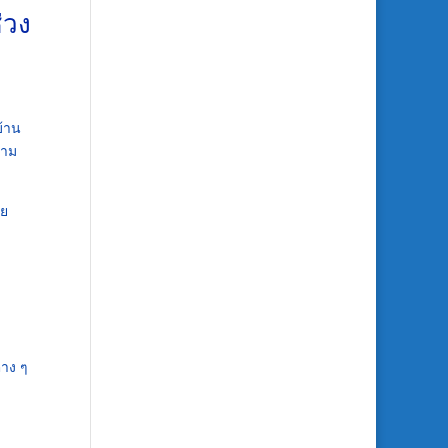
่วง
บ้าน
วาม
วย
่าง ๆ