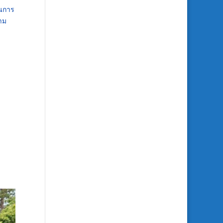
็นการ
าม