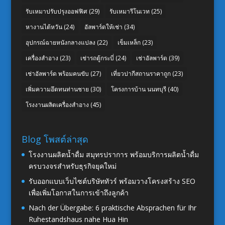
รับเหมาปรับปรุงออฟฟิศ
(29)
รับเหมารีโนเวท
(25)
หางานไต้หวัน
(24)
อัลพาร์ดให้เช่า
(34)
อุปกรณ์ฉายหนังกลางแปลง
(22)
เข็มเหล็ก
(23)
เครื่องสำอาง
(23)
เช่ารถตู้กระบี่
(24)
เช่าอัลพาร์ด
(39)
เช่าอัลพาร์ด พร้อมคนขับ
(27)
เที่ยวปากีสถานราคาถูก
(23)
เพิ่มความอึดทนท่านชาย
(30)
โครงการบ้าน นนทบุรี
(40)
โรงงานผลิตเครื่องสำอาง
(45)
Blog โพสต์ล่าสุด
โรงงานผลิตน้ำดื่ม สมุทรปราการ พร้อมบริการผลิตน้ำดื่ม
ครบวงจรสำหรับธุรกิจยุคใหม่
รับออกแบบเว็บไซต์บริษัททัวร์ พร้อมวางโครงสร้าง SEO
เพื่อเพิ่มโอกาสในการเข้าถึงลูกค้า
Nach der Übergabe: 6 praktische Absprachen für Ihr
Ruhestandshaus nahe Hua Hin