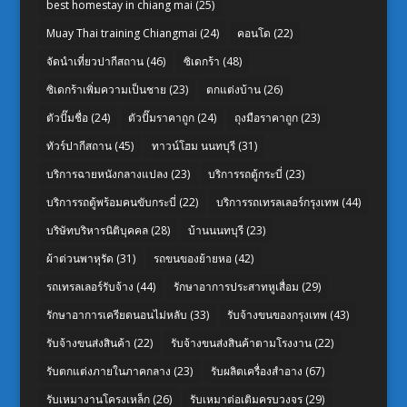
best homestay in chiang mai
(25)
Muay Thai training Chiangmai
(24)
คอนโด
(22)
จัดนำเที่ยวปากีสถาน
(46)
ซิเดกร้า
(48)
ซิเดกร้าเพิ่มความเป็นชาย
(23)
ตกแต่งบ้าน
(26)
ตัวปั๊มชื่อ
(24)
ตัวปั๊มราคาถูก
(24)
ถุงมือราคาถูก
(23)
ทัวร์ปากีสถาน
(45)
ทาวน์โฮม นนทบุรี
(31)
บริการฉายหนังกลางแปลง
(23)
บริการรถตู้กระบี่
(23)
บริการรถตู้พร้อมคนขับกระบี่
(22)
บริการรถเทรลเลอร์กรุงเทพ
(44)
บริษัทบริหารนิติบุคคล
(28)
บ้านนนทบุรี
(23)
ผ้าต่วนพาหุรัด
(31)
รถขนของย้ายหอ
(42)
รถเทรลเลอร์รับจ้าง
(44)
รักษาอาการประสาทหูเสื่อม
(29)
รักษาอาการเครียดนอนไม่หลับ
(33)
รับจ้างขนของกรุงเทพ
(43)
รับจ้างขนส่งสินค้า
(22)
รับจ้างขนส่งสินค้าตามโรงงาน
(22)
รับตกแต่งภายในภาคกลาง
(23)
รับผลิตเครื่องสำอาง
(67)
รับเหมางานโครงเหล็ก
(26)
รับเหมาต่อเติมครบวงจร
(29)