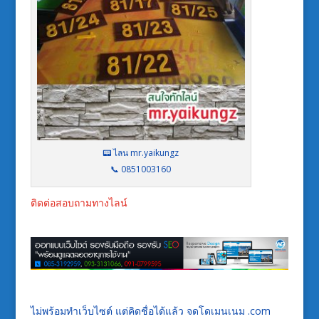
📟 ไลน mr.yaikungz
📞 0851003160
ติดต่อสอบถามทางไลน์
ไม่พร้อมทำเว็บไซต์ แต่คิดชื่อได้แล้ว จดโดเมนเนม .com