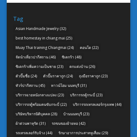
Tag
Asian Handmade Jewelry
(32)
best homestay in chiang mai
(25)
Muay Thai training Chiangmai
(24)
คอนโด
(22)
จัดนำเที่ยวปากีสถาน
(46)
ซิเดกร้า
(48)
ซิเดกร้าเพิ่มความเป็นชาย
(23)
ตกแต่งบ้าน
(26)
ตัวปั๊มชื่อ
(24)
ตัวปั๊มราคาถูก
(24)
ถุงมือราคาถูก
(23)
ทัวร์ปากีสถาน
(45)
ทาวน์โฮม นนทบุรี
(31)
บริการฉายหนังกลางแปลง
(23)
บริการรถตู้กระบี่
(23)
บริการรถตู้พร้อมคนขับกระบี่
(22)
บริการรถเทรลเลอร์กรุงเทพ
(44)
บริษัทบริหารนิติบุคคล
(28)
บ้านนนทบุรี
(23)
ผ้าต่วนพาหุรัด
(31)
รถขนของย้ายหอ
(42)
รถเทรลเลอร์รับจ้าง
(44)
รักษาอาการประสาทหูเสื่อม
(29)