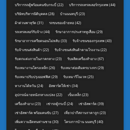
บริการรถตู้พร้อมคนขับกระบี่
(22)
บริการรถเทรลเลอร์กรุงเทพ
(44)
บริษัทบริหารนิติบุคคล
(28)
บ้านนนทบุรี
(23)
ผ้าต่วนพาหุรัด
(31)
รถขนของย้ายหอ
(42)
รถเทรลเลอร์รับจ้าง
(44)
รักษาอาการประสาทหูเสื่อม
(29)
รักษาอาการเครียดนอนไม่หลับ
(33)
รับจ้างขนของกรุงเทพ
(43)
รับจ้างขนส่งสินค้า
(22)
รับจ้างขนส่งสินค้าตามโรงงาน
(22)
รับตกแต่งภายในภาคกลาง
(23)
รับผลิตเครื่องสำอาง
(67)
รับเหมางานโครงเหล็ก
(26)
รับเหมาต่อเติมครบวงจร
(29)
รับเหมาปรับปรุงออฟฟิศ
(29)
รับเหมารีโนเวท
(25)
หางานไต้หวัน
(24)
อัลพาร์ดให้เช่า
(34)
อุปกรณ์ฉายหนังกลางแปลง
(22)
เข็มเหล็ก
(23)
เครื่องสำอาง
(23)
เช่ารถตู้กระบี่
(24)
เช่าอัลพาร์ด
(39)
เช่าอัลพาร์ด พร้อมคนขับ
(27)
เที่ยวปากีสถานราคาถูก
(23)
เพิ่มความอึดทนท่านชาย
(30)
โครงการบ้าน นนทบุรี
(40)