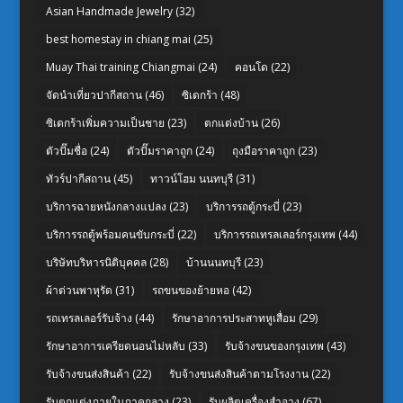
Asian Handmade Jewelry
(32)
best homestay in chiang mai
(25)
Muay Thai training Chiangmai
(24)
คอนโด
(22)
จัดนำเที่ยวปากีสถาน
(46)
ซิเดกร้า
(48)
ซิเดกร้าเพิ่มความเป็นชาย
(23)
ตกแต่งบ้าน
(26)
ตัวปั๊มชื่อ
(24)
ตัวปั๊มราคาถูก
(24)
ถุงมือราคาถูก
(23)
ทัวร์ปากีสถาน
(45)
ทาวน์โฮม นนทบุรี
(31)
บริการฉายหนังกลางแปลง
(23)
บริการรถตู้กระบี่
(23)
บริการรถตู้พร้อมคนขับกระบี่
(22)
บริการรถเทรลเลอร์กรุงเทพ
(44)
บริษัทบริหารนิติบุคคล
(28)
บ้านนนทบุรี
(23)
ผ้าต่วนพาหุรัด
(31)
รถขนของย้ายหอ
(42)
รถเทรลเลอร์รับจ้าง
(44)
รักษาอาการประสาทหูเสื่อม
(29)
รักษาอาการเครียดนอนไม่หลับ
(33)
รับจ้างขนของกรุงเทพ
(43)
รับจ้างขนส่งสินค้า
(22)
รับจ้างขนส่งสินค้าตามโรงงาน
(22)
รับตกแต่งภายในภาคกลาง
(23)
รับผลิตเครื่องสำอาง
(67)