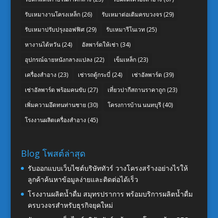
รับเหมางานโครงเหล็ก
(26)
รับเหมาต่อเติมครบวงจร
(29)
รับเหมาปรับปรุงออฟฟิศ
(29)
รับเหมารีโนเวท
(25)
หางานไต้หวัน
(24)
อัลพาร์ดให้เช่า
(34)
อุปกรณ์ฉายหนังกลางแปลง
(22)
เข็มเหล็ก
(23)
เครื่องสำอาง
(23)
เช่ารถตู้กระบี่
(24)
เช่าอัลพาร์ด
(39)
เช่าอัลพาร์ด พร้อมคนขับ
(27)
เที่ยวปากีสถานราคาถูก
(23)
เพิ่มความอึดทนท่านชาย
(30)
โครงการบ้าน นนทบุรี
(40)
โรงงานผลิตเครื่องสำอาง
(45)
Blog โพสต์ล่าสุด
รับออกแบบเว็บไซต์บริษัททัวร์ วางโครงสร้างอย่างไรให้
ลูกค้าค้นหาข้อมูลง่ายและติดต่อได้เร็ว
โรงงานผลิตน้ำดื่ม สมุทรปราการ พร้อมบริการผลิตน้ำดื่ม
ครบวงจรสำหรับธุรกิจยุคใหม่