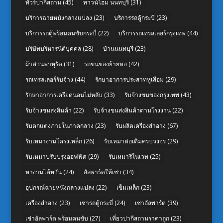
ทัวร์ปากีสถาน
(45)
ทาวน์โฮม นนทบุรี
(31)
บริการฉายหนังกลางแปลง
(23)
บริการรถตู้กระบี่
(23)
บริการรถตู้พร้อมคนขับกระบี่
(22)
บริการรถเทรลเลอร์กรุงเทพ
(44)
บริษัทบริหารนิติบุคคล
(28)
บ้านนนทบุรี
(23)
ผ้าต่วนพาหุรัด
(31)
รถขนของย้ายหอ
(42)
รถเทรลเลอร์รับจ้าง
(44)
รักษาอาการประสาทหูเสื่อม
(29)
รักษาอาการเครียดนอนไม่หลับ
(33)
รับจ้างขนของกรุงเทพ
(43)
รับจ้างขนส่งสินค้า
(22)
รับจ้างขนส่งสินค้าตามโรงงาน
(22)
รับตกแต่งภายในภาคกลาง
(23)
รับผลิตเครื่องสำอาง
(67)
รับเหมางานโครงเหล็ก
(26)
รับเหมาต่อเติมครบวงจร
(29)
รับเหมาปรับปรุงออฟฟิศ
(29)
รับเหมารีโนเวท
(25)
หางานไต้หวัน
(24)
อัลพาร์ดให้เช่า
(34)
อุปกรณ์ฉายหนังกลางแปลง
(22)
เข็มเหล็ก
(23)
เครื่องสำอาง
(23)
เช่ารถตู้กระบี่
(24)
เช่าอัลพาร์ด
(39)
เช่าอัลพาร์ด พร้อมคนขับ
(27)
เที่ยวปากีสถานราคาถูก
(23)