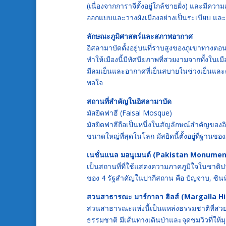
(เนื่องจากการาจีตั้งอยู่ใกล้ชายฝั่ง) และมีคว
ออกแบบและวางผังเมืองอย่างเป็นระเบียบ และย
ลักษณะภูมิศาสตร์และสภาพอากาศ
อิสลามาบัดตั้งอยู่บนที่ราบสูงของภูเขาทางตอนเ
ทำให้เมืองนี้มีทัศนียภาพที่สวยงามจากทั้งใน
มีลมเย็นและอากาศที่เย็นสบายในช่วงเย็นและ
พอใจ
สถานที่สำคัญในอิสลามาบัด
มัสยิดฟาฮี (Faisal Mosque)
มัสยิดฟาฮีถือเป็นหนึ่งในสัญลักษณ์สำคัญข
ขนาดใหญ่ที่สุดในโลก มัสยิดนี้ตั้งอยู่ที่ฐ
เนชั่นแนล มอนูเมนต์ (Pakistan Monumen
เป็นสถานที่ที่ใช้แสดงความภาคภูมิใจในชาติป
ของ 4 รัฐสำคัญในปากีสถาน คือ ปัญจาบ, ซินห
สวนสาธารณะ มาร์กาลา ฮิลส์ (Margalla Hi
สวนสาธารณะแห่งนี้เป็นแหล่งธรรมชาติที่สวยง
ธรรมชาติ มีเส้นทางเดินป่าและจุดชมวิวที่ให้มุ