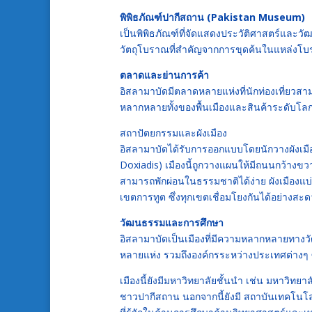
พิพิธภัณฑ์ปากีสถาน (Pakistan Museum)
เป็นพิพิธภัณฑ์ที่จัดแสดงประวัติศาสตร์และว
วัตถุโบราณที่สำคัญจากการขุดค้นในแหล่งโบราณ
ตลาดและย่านการค้า
อิสลามาบัดมีตลาดหลายแห่งที่นักท่องเที่ยวสา
หลากหลายทั้งของพื้นเมืองและสินค้าระดับโล
สถาปัตยกรรมและผังเมือง
อิสลามาบัดได้รับการออกแบบโดยนักวางผังเมือ
Doxiadis) เมืองนี้ถูกวางแผนให้มีถนนกว้างขวาง
สามารถพักผ่อนในธรรมชาติได้ง่าย ผังเมืองแบ
เขตการทูต ซึ่งทุกเขตเชื่อมโยงกันได้อย่างสะ
วัฒนธรรมและการศึกษา
อิสลามาบัดเป็นเมืองที่มีความหลากหลายทางว
หลายแห่ง รวมถึงองค์กรระหว่างประเทศต่างๆ ซ
เมืองนี้ยังมีมหาวิทยาลัยชั้นนำ เช่น มหาวิทย
ชาวปากีสถาน นอกจากนี้ยังมี สถาบันเทคโนโลย