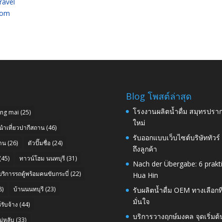
ravel
com
Blog โพสต์ล่าสุด
โรงงานผลิตน้ำดื่ม สมุทรปราก
ang mai
(25)
ใหม่
นำเที่ยวปากีสถาน
(46)
รับออกแบบเว็บไซต์บริษัททัวร
าน
(26)
ตัวปั๊มชื่อ
(24)
ถึงลูกค้า
(45)
ทาวน์โฮม นนทบุรี
(31)
Nach der Übergabe: 6 prakt
บริการรถตู้พร้อมคนขับกระบี่
(22)
Hua Hin
8)
บ้านนนทบุรี
(23)
รับผลิตน้ำดื่ม OEM ทางเลือกท
มั่นใจ
รับจ้าง
(44)
บริการวางฤกษ์มงคล จุดเริ่มต
่หลับ
(33)