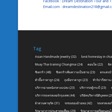
Facebook : Dream Destination Tour and T
Email.com : dreamdestination218@gmail.
Tag
Asian Handmade Jewelry
(32)
best homestay in chi
Muay Thai training Chiangmai
(24)
คอนโด
(22)
จัด
ซิเดกร้า
(48)
ซิเดกร้าเพิ่มความเป็นชาย
(23)
ตกแต่งบ้
ตัวปั๊มราคาถูก
(24)
ถุงมือราคาถูก
(23)
ทัวร์ปากีสถาน
บริการฉายหนังกลางแปลง
(23)
บริการรถตู้กระบี่
(23)
บริการรถเทรลเลอร์กรุงเทพ
(44)
บริษัทบริหารนิติบุคคล
(2
ผ้าต่วนพาหุรัด
(31)
รถขนของย้ายหอ
(42)
รถเทรลเลอร์
รักษาอาการประสาทหูเสื่อม
(29)
รักษาอาการเครียดนอนไม