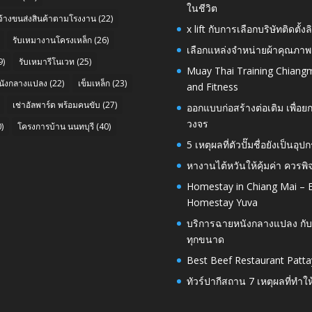
ในชีวิต
บจ้างขนส่งสินค้าตามโรงงาน
(22)
x lift กับการเลือกบริษัทติดต
รับเหมางานโครงเหล็ก
(26)
เลือกแหล่งจำหน่ายผ้าคุณภาพ
9)
รับเหมารีโนเวท
(25)
Muay Thai Training Chiangm
นังกลางแปลง
(22)
เข็มเหล็ก
(23)
and Fitness
เช่าอัลพาร์ด พร้อมคนขับ
(27)
ออกแบบก่อสร้างต่อเติม เพื่
วงจร
)
โครงการบ้าน นนทบุรี
(40)
5 เหตุผลที่ตัวปั๊มชื่อยังเป็
หางานไต้หวันให้คุ้มค่า ควรพ
Homestay in Chiang Mai – E
Homestay Yuva
บริการฉายหนังกลางแปลง กับ
ทุกขนาด
Best Beef Restaurant Patta
ทัวร์ปากีสถาน 7 เหตุผลที่ทำใ