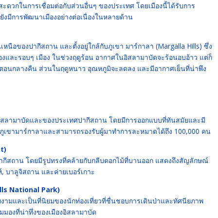
ามสะดวกในการเชื่อมต่อกับส่วนอื่นๆ ของประเทศ โดยเมืองนี้ได้รับการ
ังมีการพัฒนาเมืองอย่างต่อเนื่องในหลายด้าน
หนือของปากีสถาน และตั้งอยู่ใกล้กับภูเขา มาร์กาลา (Margalla Hills) ซึ่ง
เมืองและรอบๆ เมือง ในช่วงฤดูร้อน อากาศในอิสลามาบัดจะร้อนอบอ้าว แต่ก็
ตอนกลางคืน ส่วนในฤดูหนาว อุณหภูมิจะลดลง และมีอากาศเย็นที่น่าพึง
องอิสลามาบัดและของประเทศปากีสถาน โดยมีการออกแบบที่ทันสมัยและมี
านของภูเขามาร์กาลาและสามารถรองรับผู้มาทำการละหมาดได้ถึง 100,000 คน
t)
ากีสถาน โดยมีรูปทรงที่คล้ายกับกลีบดอกไม้ที่บานออก แสดงถึงสัญลักษณ์
์, บาลูจิสถาน และค่ายเบอร์เกาะ
lls National Park)
ามและเป็นที่นิยมของนักท่องเที่ยวที่ชื่นชอบการเดินป่าและทัศนียภาพ
มมองที่น่าทึ่งของเมืองอิสลามาบัด