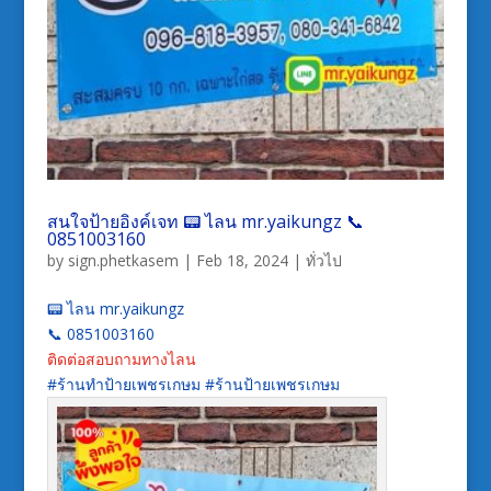
สนใจป้ายอิงค์เจท 📟 ไลน mr.yaikungz 📞
0851003160
by
sign.phetkasem
|
Feb 18, 2024
|
ทั่วไป
📟 ไลน mr.yaikungz
📞 0851003160
ติดต่อสอบถามทางไลน
#ร้านทำป้ายเพชรเกษม #ร้านป้ายเพชรเกษม