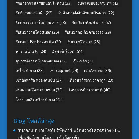
รักษาอาการเครียดนอนไม่หลับ
(33)
รับจ้างขนของกรุงเทพ
(43)
รับจ้างขนส่งสินค้า
(22)
รับจ้างขนส่งสินค้าตามโรงงาน
(22)
รับตกแต่งภายในภาคกลาง
(23)
รับผลิตเครื่องสำอาง
(67)
รับเหมางานโครงเหล็ก
(26)
รับเหมาต่อเติมครบวงจร
(29)
รับเหมาปรับปรุงออฟฟิศ
(29)
รับเหมารีโนเวท
(25)
หางานไต้หวัน
(24)
อัลพาร์ดให้เช่า
(34)
อุปกรณ์ฉายหนังกลางแปลง
(22)
เข็มเหล็ก
(23)
เครื่องสำอาง
(23)
เช่ารถตู้กระบี่
(24)
เช่าอัลพาร์ด
(39)
เช่าอัลพาร์ด พร้อมคนขับ
(27)
เที่ยวปากีสถานราคาถูก
(23)
เพิ่มความอึดทนท่านชาย
(30)
โครงการบ้าน นนทบุรี
(40)
โรงงานผลิตเครื่องสำอาง
(45)
Blog โพสต์ล่าสุด
รับออกแบบเว็บไซต์บริษัททัวร์ พร้อมวางโครงสร้าง SEO
เพื่อเพิ่มโอกาสในการเข้าถึงลูกค้า