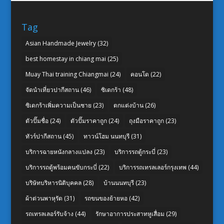
Tag
Asian Handmade Jewelry
(32)
best homestay in chiang mai
(25)
Muay Thai training Chiangmai
(24)
คอนโด
(22)
จัดนำเที่ยวปากีสถาน
(46)
ซิเดกร้า
(48)
ซิเดกร้าเพิ่มความเป็นชาย
(23)
ตกแต่งบ้าน
(26)
ตัวปั๊มชื่อ
(24)
ตัวปั๊มราคาถูก
(24)
ถุงมือราคาถูก
(23)
ทัวร์ปากีสถาน
(45)
ทาวน์โฮม นนทบุรี
(31)
บริการฉายหนังกลางแปลง
(23)
บริการรถตู้กระบี่
(23)
บริการรถตู้พร้อมคนขับกระบี่
(22)
บริการรถเทรลเลอร์กรุงเทพ
(44)
บริษัทบริหารนิติบุคคล
(28)
บ้านนนทบุรี
(23)
ผ้าต่วนพาหุรัด
(31)
รถขนของย้ายหอ
(42)
รถเทรลเลอร์รับจ้าง
(44)
รักษาอาการประสาทหูเสื่อม
(29)