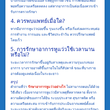
บางกรณีอาจดีขึ้นเมื่อสาเหตุถูกกำจัด เช่น การพักผ่อนเพียง
พอหรือความเครียดลดลง แต่หากอาการเป็นต่อเนื่องควรเข้า
รับการตรวจรักษา
4. ควรพบแพทย์เมื่อใด?
หากมีอาการหูแว่วบ่อยขึ้น รุนแรงขึ้น หรือเริ่มส่งผลกระทบต่อ
การทำงาน การนอน และชีวิตประจำวัน ควรปรึกษาแพทย์
โดยเร็ว
5. การรักษาอาการหูแว่วใช้เวลานาน
หรือไม่?
ระยะเวลาการรักษาขึ้นอยู่กับสาเหตุและความรุนแรงของ
อาการ บางรายอาจดีขึ้นภายในไม่กี่สัปดาห์ ขณะที่บางราย
อาจต้องดูแลต่อเนื่องในระยะยาว
สรุป
คำถามที่ว่า
รักษาอาการหูแว่วอย่างไร
ไม่สามารถตอบได้ด้วย
วิธีเดียว เนื่องจากอาการหูแว่วมีสาเหตุที่หลากหลาย ทั้งจาก
ความผิดปกติของการได้ยิน ระบบประสาท สุขภาพจิต หรือ
ความเครียดสะสม การเข้ารับการประเมินจากแพทย์ตั้งแต่
ระยะแรกจะช่วยค้นหาสาเหตุที่แท้จริงและวางแผนการรักษา