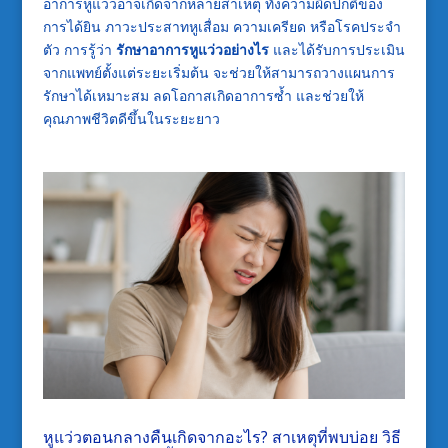
อาการหูแว่วอาจเกิดจากหลายสาเหตุ ทั้งความผิดปกติของ
การได้ยิน ภาวะประสาทหูเสื่อม ความเครียด หรือโรคประจำ
ตัว การรู้ว่า
รักษาอาการหูแว่วอย่างไร
และได้รับการประเมิน
จากแพทย์ตั้งแต่ระยะเริ่มต้น จะช่วยให้สามารถวางแผนการ
รักษาได้เหมาะสม ลดโอกาสเกิดอาการซ้ำ และช่วยให้
คุณภาพชีวิตดีขึ้นในระยะยาว
หูแว่วตอนกลางคืนเกิดจากอะไร? สาเหตุที่พบบ่อย วิธี