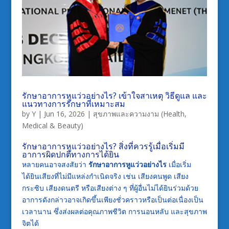
รักษาอาการหูแว่วอย่างไร? เข้าใจสาเหตุ วิธีดูแล และ
แนวทางการรักษาที่เหมาะสม
by
Y
|
Jun 16, 2026
|
สุขภาพและความงาม (Health,
Medical & Beauty)
รักษาอาการหูแว่วอย่างไร? สิ่งที่ควรรู้เมื่อเริ่มมี
อาการผิดปกติทางการได้ยิน
หลายคนอาจสงสัยว่า
รักษาอาการหูแว่วอย่างไร
เมื่อเริ่ม
ได้ยินเสียงที่ไม่มีแหล่งกำเนิดจริง เช่น เสียงคนพูด เสียง
กระซิบ เสียงดนตรี หรือเสียงต่าง ๆ ที่ผู้อื่นไม่ได้ยินร่วมด้วย
อาการดังกล่าวอาจเกิดขึ้นเพียงชั่วคราวหรือเป็นต่อเนื่องเป็น
เวลานาน ซึ่งส่งผลต่อคุณภาพชีวิต การนอนหลับ และสุขภาพ
จิตได้