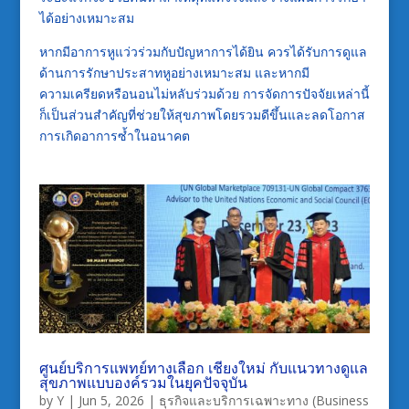
ได้อย่างเหมาะสม
หากมีอาการหูแว่วร่วมกับปัญหาการได้ยิน ควรได้รับการดูแล
ด้านการรักษาประสาทหูอย่างเหมาะสม และหากมี
ความเครียดหรือนอนไม่หลับร่วมด้วย การจัดการปัจจัยเหล่านี้
ก็เป็นส่วนสำคัญที่ช่วยให้สุขภาพโดยรวมดีขึ้นและลดโอกาส
การเกิดอาการซ้ำในอนาคต
ศูนย์บริการแพทย์ทางเลือก เชียงใหม่ กับแนวทางดูแล
สุขภาพแบบองค์รวมในยุคปัจจุบัน
by
Y
|
Jun 5, 2026
|
ธุรกิจและบริการเฉพาะทาง (Business