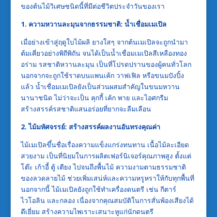
ของต้นไม้วิเศษชนิดนี้ที่มีต่อชีวิตประจำวันของเรา
1. ความหวานละมุนจากธรรมชาติ: น้ำเชื่อมเมเปิล
เมื่อย่างเข้าสู่ฤดูใบไม้ผลิ ยางใสๆ จากต้นเมเปิลจะถูกนำมา
ต้มเคี่ยวอย่างพิถีพิถัน จนได้เป็นน้ำเชื่อมเมเปิลสีเหลืองทอง
อร่าม รสชาติหวานละมุน เป็นที่โปรดปรานของผู้คนทั่วโลก
นอกจากจะถูกใช้ราดบนแพนเค้ก วาฟเฟิล หรือขนมปังปิ้ง
แล้ว น้ำเชื่อมเมเปิลยังเป็นส่วนผสมสำคัญในขนมหวาน
นานาชนิด ไม่ว่าจะเป็น คุกกี้ เค้ก พาย และไอศกรีม
สร้างสรรค์รสชาติแสนอร่อยที่ยากจะลืมเลือน
2. ไม้มหัศจรรย์: สร้างสรรค์ผลงานอันทรงคุณค่า
ไม้เมเปิลขึ้นชื่อเรื่องความแข็งแกร่งทนทาน เนื้อไม้ละเอียด
สวยงาม เป็นที่นิยมในการผลิตเฟอร์นิเจอร์คุณภาพสูง ตั้งแต่
โต๊ะ เก้าอี้ ตู้ เตียง ไปจนถึงพื้นไม้ ความงามตามธรรมชาติ
ของลวดลายไม้ ช่วยเพิ่มเสน่ห์และความหรูหราให้กับทุกพื้นที่
นอกจากนี้ ไม้เมเปิลยังถูกใช้ทำเครื่องดนตรี เช่น กีตาร์
ไวโอลิน และกลอง เนื่องจากคุณสมบัติในการสั่นพ้องเสียงได้
ดีเยี่ยม สร้างความไพเราะเสนาะหูแก่นักดนตรี