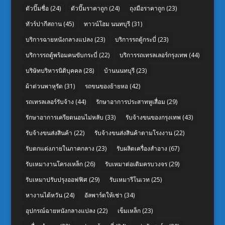
ตัวปั๊มชื่อ
(24)
ตัวปั๊มราคาถูก
(24)
ถุงมือราคาถูก
(23)
ทัวร์ปากีสถาน
(45)
ทาวน์โฮม นนทบุรี
(31)
บริการฉายหนังกลางแปลง
(23)
บริการรถตู้กระบี่
(23)
บริการรถตู้พร้อมคนขับกระบี่
(22)
บริการรถเทรลเลอร์กรุงเทพ
(44)
บริษัทบริหารนิติบุคคล
(28)
บ้านนนทบุรี
(23)
ผ้าต่วนพาหุรัด
(31)
รถขนของย้ายหอ
(42)
รถเทรลเลอร์รับจ้าง
(44)
รักษาอาการประสาทหูเสื่อม
(29)
รักษาอาการเครียดนอนไม่หลับ
(33)
รับจ้างขนของกรุงเทพ
(43)
รับจ้างขนส่งสินค้า
(22)
รับจ้างขนส่งสินค้าตามโรงงาน
(22)
รับตกแต่งภายในภาคกลาง
(23)
รับผลิตเครื่องสำอาง
(67)
รับเหมางานโครงเหล็ก
(26)
รับเหมาต่อเติมครบวงจร
(29)
รับเหมาปรับปรุงออฟฟิศ
(29)
รับเหมารีโนเวท
(25)
หางานไต้หวัน
(24)
อัลพาร์ดให้เช่า
(34)
อุปกรณ์ฉายหนังกลางแปลง
(22)
เข็มเหล็ก
(23)