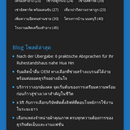
เครื่องสำอาง
(23)
เช่ารถตู้กระบี่
(24)
เช่าอัลพาร์ด
(39)
เช่าอัลพาร์ด พร้อมคนขับ
(27)
เที่ยวปากีสถานราคาถูก
(23)
เพิ่มความอึดทนท่านชาย
(30)
โครงการบ้าน นนทบุรี
(40)
โรงงานผลิตเครื่องสำอาง
(45)
Blog โพสต์ล่าสุด
Nach der Übergabe: 6 praktische Absprachen für Ihr
Ruhestandshaus nahe Hua Hin
รับผลิตน้ำดื่ม OEM ทางเลือกที่ช่วยสร้างแบรนด์ได้ง่าย
พร้อมต่อยอดธุรกิจอย่างมั่นใจ
บริการวางฤกษ์มงคล จุดเริ่มต้นของการเตรียมความพร้อม
ก่อนก้าวสู่ช่วงเวลาสำคัญในชีวิต
x lift กับการเลือกบริษัทติดตั้งลิฟท์ที่ตอบโจทย์การใช้งาน
ในระยะยาว
เลือกแหล่งจำหน่ายผ้าคุณภาพ ครบทุกความต้องการของ
ธุรกิจตัดเย็บและงานแฟชั่น