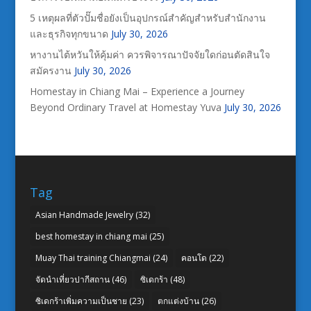
5 เหตุผลที่ตัวปั๊มชื่อยังเป็นอุปกรณ์สำคัญสำหรับสำนักงาน
และธุรกิจทุกขนาด
July 30, 2026
หางานไต้หวันให้คุ้มค่า ควรพิจารณาปัจจัยใดก่อนตัดสินใจ
สมัครงาน
July 30, 2026
Homestay in Chiang Mai – Experience a Journey
Beyond Ordinary Travel at Homestay Yuva
July 30, 2026
Tag
Asian Handmade Jewelry
(32)
best homestay in chiang mai
(25)
Muay Thai training Chiangmai
(24)
คอนโด
(22)
จัดนำเที่ยวปากีสถาน
(46)
ซิเดกร้า
(48)
ซิเดกร้าเพิ่มความเป็นชาย
(23)
ตกแต่งบ้าน
(26)