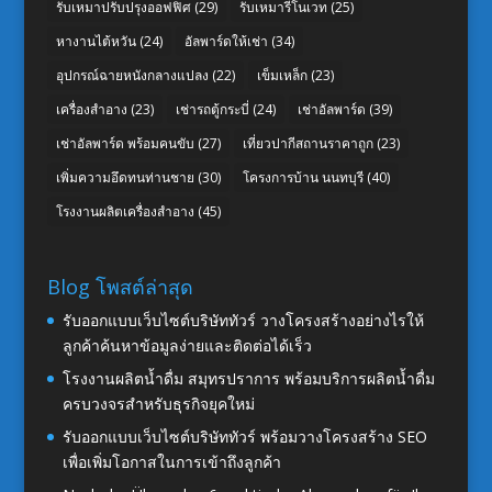
รับเหมาปรับปรุงออฟฟิศ
(29)
รับเหมารีโนเวท
(25)
หางานไต้หวัน
(24)
อัลพาร์ดให้เช่า
(34)
อุปกรณ์ฉายหนังกลางแปลง
(22)
เข็มเหล็ก
(23)
เครื่องสำอาง
(23)
เช่ารถตู้กระบี่
(24)
เช่าอัลพาร์ด
(39)
เช่าอัลพาร์ด พร้อมคนขับ
(27)
เที่ยวปากีสถานราคาถูก
(23)
เพิ่มความอึดทนท่านชาย
(30)
โครงการบ้าน นนทบุรี
(40)
โรงงานผลิตเครื่องสำอาง
(45)
Blog โพสต์ล่าสุด
รับออกแบบเว็บไซต์บริษัททัวร์ วางโครงสร้างอย่างไรให้
ลูกค้าค้นหาข้อมูลง่ายและติดต่อได้เร็ว
โรงงานผลิตน้ำดื่ม สมุทรปราการ พร้อมบริการผลิตน้ำดื่ม
ครบวงจรสำหรับธุรกิจยุคใหม่
รับออกแบบเว็บไซต์บริษัททัวร์ พร้อมวางโครงสร้าง SEO
เพื่อเพิ่มโอกาสในการเข้าถึงลูกค้า