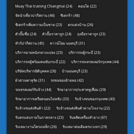
Muay Thai training Chiangmai
(24)
คอนโด
(22)
จัดนำเที่ยวปากีสถาน
(46)
ซิเดกร้า
(48)
ซิเดกร้าเพิ่มความเป็นชาย
(23)
ตกแต่งบ้าน
(26)
ตัวปั๊มชื่อ
(24)
ตัวปั๊มราคาถูก
(24)
ถุงมือราคาถูก
(23)
ทัวร์ปากีสถาน
(45)
ทาวน์โฮม นนทบุรี
(31)
บริการฉายหนังกลางแปลง
(23)
บริการรถตู้กระบี่
(23)
บริการรถตู้พร้อมคนขับกระบี่
(22)
บริการรถเทรลเลอร์กรุงเทพ
(44)
บริษัทบริหารนิติบุคคล
(28)
บ้านนนทบุรี
(23)
ผ้าต่วนพาหุรัด
(31)
รถขนของย้ายหอ
(42)
รถเทรลเลอร์รับจ้าง
(44)
รักษาอาการประสาทหูเสื่อม
(29)
รักษาอาการเครียดนอนไม่หลับ
(33)
รับจ้างขนของกรุงเทพ
(43)
รับจ้างขนส่งสินค้า
(22)
รับจ้างขนส่งสินค้าตามโรงงาน
(22)
รับตกแต่งภายในภาคกลาง
(23)
รับผลิตเครื่องสำอาง
(67)
รับเหมางานโครงเหล็ก
(26)
รับเหมาต่อเติมครบวงจร
(29)