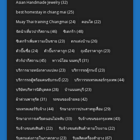
Asian Handmade Jewelry
(32)
best homestay in chiang mai
(25)
Muay Thai training Chiangmai
(24)
คอนโด
(22)
จัดนำเที่ยวปากีสถาน
(46)
ซิเดกร้า
(48)
ซิเดกร้าเพิ่มความเป็นชาย
(23)
ตกแต่งบ้าน
(26)
ตัวปั๊มชื่อ
(24)
ตัวปั๊มราคาถูก
(24)
ถุงมือราคาถูก
(23)
ทัวร์ปากีสถาน
(45)
ทาวน์โฮม นนทบุรี
(31)
บริการฉายหนังกลางแปลง
(23)
บริการรถตู้กระบี่
(23)
บริการรถตู้พร้อมคนขับกระบี่
(22)
บริการรถเทรลเลอร์กรุงเทพ
(44)
บริษัทบริหารนิติบุคคล
(28)
บ้านนนทบุรี
(23)
ผ้าต่วนพาหุรัด
(31)
รถขนของย้ายหอ
(42)
รถเทรลเลอร์รับจ้าง
(44)
รักษาอาการประสาทหูเสื่อม
(29)
รักษาอาการเครียดนอนไม่หลับ
(33)
รับจ้างขนของกรุงเทพ
(43)
รับจ้างขนส่งสินค้า
(22)
รับจ้างขนส่งสินค้าตามโรงงาน
(22)
รับตกแต่งภายในภาคกลาง
(23)
รับผลิตเครื่องสำอาง
(67)