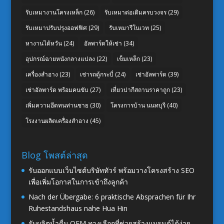
รับเหมางานโครงเหล็ก
(26)
รับเหมาต่อเติมครบวงจร
(29)
รับเหมาปรับปรุงออฟฟิศ
(29)
รับเหมารีโนเวท
(25)
หางานไต้หวัน
(24)
อัลพาร์ดให้เช่า
(34)
อุปกรณ์ฉายหนังกลางแปลง
(22)
เข็มเหล็ก
(23)
เครื่องสำอาง
(23)
เช่ารถตู้กระบี่
(24)
เช่าอัลพาร์ด
(39)
เช่าอัลพาร์ด พร้อมคนขับ
(27)
เที่ยวปากีสถานราคาถูก
(23)
เพิ่มความอึดทนท่านชาย
(30)
โครงการบ้าน นนทบุรี
(40)
โรงงานผลิตเครื่องสำอาง
(45)
Blog โพสต์ล่าสุด
รับออกแบบเว็บไซต์บริษัททัวร์ พร้อมวางโครงสร้าง SEO
เพื่อเพิ่มโอกาสในการเข้าถึงลูกค้า
Nach der Übergabe: 6 praktische Absprachen für Ihr
Ruhestandshaus nahe Hua Hin
รับผลิตน้ำดื่ม OEM ทางเลือกที่ช่วยสร้างแบรนด์ได้ง่าย