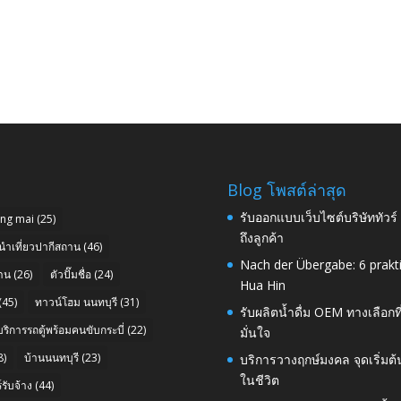
Blog โพสต์ล่าสุด
รับออกแบบเว็บไซต์บริษัททัวร
ang mai
(25)
ถึงลูกค้า
นำเที่ยวปากีสถาน
(46)
Nach der Übergabe: 6 prakt
าน
(26)
ตัวปั๊มชื่อ
(24)
Hua Hin
(45)
ทาวน์โฮม นนทบุรี
(31)
รับผลิตน้ำดื่ม OEM ทางเลือกท
บริการรถตู้พร้อมคนขับกระบี่
(22)
มั่นใจ
8)
บ้านนนทบุรี
(23)
บริการวางฤกษ์มงคล จุดเริ่มต
ในชีวิต
รับจ้าง
(44)