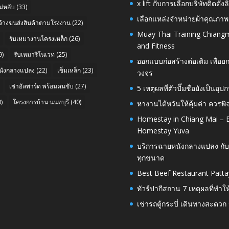
x lift กับการเลือกบริษัทติดต
่หลับ
(33)
เลือกแหล่งจำหน่ายผ้าคุณภาพ
บจ้างขนส่งสินค้าตามโรงงาน
(22)
Muay Thai Training Chiangm
รับเหมางานโครงเหล็ก
(26)
and Fitness
9)
รับเหมารีโนเวท
(25)
ออกแบบก่อสร้างต่อเติม เพื่
นังกลางแปลง
(22)
เข็มเหล็ก
(23)
วงจร
เช่าอัลพาร์ด พร้อมคนขับ
(27)
5 เหตุผลที่ตัวปั๊มชื่อยังเป็
)
โครงการบ้าน นนทบุรี
(40)
หางานไต้หวันให้คุ้มค่า ควรพ
Homestay in Chiang Mai – E
Homestay Yuva
บริการฉายหนังกลางแปลง กับ
ทุกขนาด
Best Beef Restaurant Patta
ทัวร์ปากีสถาน 7 เหตุผลที่ทำใ
เช่ารถตู้กระบี่ เดินทางสะดว