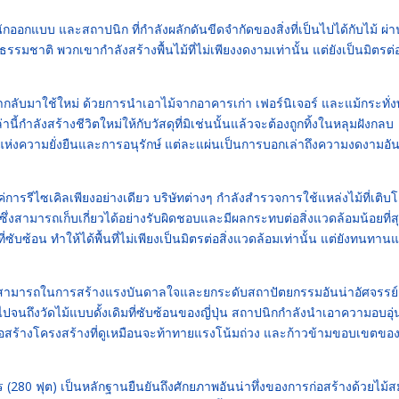
นักออกแบบ และสถาปนิก ที่กำลังผลักดันขีดจำกัดของสิ่งที่เป็นไปได้กับไม้ ผ่า
ชาติ พวกเขากำลังสร้างพื้นไม้ที่ไม่เพียงงดงามเท่านั้น แต่ยังเป็นมิตรต่อ
ำกลับมาใช้ใหม่ ด้วยการนำเอาไม้จากอาคารเก่า เฟอร์นิเจอร์ และแม้กระทั่
ี้กำลังสร้างชีวิตใหม่ให้กับวัสดุที่มิเช่นนั้นแล้วจะต้องถูกทิ้งในหลุมฝังกลบ
งราวแห่งความยั่งยืนและการอนุรักษ์ แต่ละแผ่นเป็นการบอกเล่าถึงความงดงามอั
แค่การรีไซเคิลเพียงอย่างเดียว บริษัทต่างๆ กำลังสำรวจการใช้แหล่งไม้ที่เติบโ
ึ่งสามารถเก็บเกี่ยวได้อย่างรับผิดชอบและมีผลกระทบต่อสิ่งแวดล้อมน้อยที่ส
ซับซ้อน ทำให้ได้พื้นที่ไม่เพียงเป็นมิตรต่อสิ่งแวดล้อมเท่านั้น แต่ยังทนทาน
่ความสามารถในการสร้างแรงบันดาลใจและยกระดับสถาปัตยกรรมอันน่าอัศจรรย์
 ไปจนถึงวัดไม้แบบดั้งเดิมที่ซับซ้อนของญี่ปุ่น สถาปนิกกำลังนำเอาความอบอุ่
สร้างโครงสร้างที่ดูเหมือนจะท้าทายแรงโน้มถ่วง และก้าวข้ามขอบเขตขอ
(280 ฟุต) เป็นหลักฐานยืนยันถึงศักยภาพอันน่าทึ่งของการก่อสร้างด้วยไม้ส