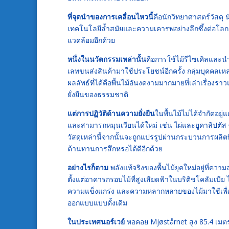
ที่จุดนำของการเคลื่อนไหวนี้
คือนักวิทยาศาสตร์วัสดุ 
เทคโนโลยีล้ำสมัยและความเคารพอย่างลึกซึ้งต่อโลกธรรม
แวดล้อมอีกด้วย
หนึ่งในนวัตกรรมเหล่านั้น
คือการใช้ไม้รีไซเคิลและน
เลทขนส่งสินค้ามาใช้ประโยชน์อีกครั้ง กลุ่มบุคคลเหล่าน
ผลลัพธ์ที่ได้คือพื้นไม้อันงดงามมากมายที่เล่าเรื่อ
ยั่งยืนของธรรมชาติ
แต่การปฏิวัติด้านความยั่งยืน
ในพื้นไม้ไม่ได้จำกัดอยู่
และสามารถหมุนเวียนได้ใหม่ เช่น ไผ่และยูคาลิปตัส ซ
วัสดุเหล่านี้จากนั้นจะถูกแปรรูปผ่านกระบวนการผลิตที่
ต้านทานการสึกหรอได้ดีอีกด้วย
อย่างไรก็ตาม
พลังแท้จริงของพื้นไม้ยุคใหม่อยู่ที
ตั้งแต่อาคารกรอบไม้ที่สูงเสียดฟ้าในบริติชโคลัมเบีย
ความแข็งแกร่ง และความหลากหลายของไม้มาใช้เพื่อ
ออกแบบแบบดั้งเดิม
ในประเทศนอร์เวย์
หอคอย Mjøstårnet สูง 85.4 เมตร 