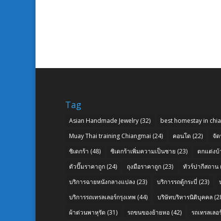
Tag
Asian Handmade Jewelry
(32)
best homestay in chi
Muay Thai training Chiangmai
(24)
คอนโด
(22)
จัด
ซิเดกร้า
(48)
ซิเดกร้าเพิ่มความเป็นชาย
(23)
ตกแต่งบ้
ตัวปั๊มราคาถูก
(24)
ถุงมือราคาถูก
(23)
ทัวร์ปากีสถาน
บริการฉายหนังกลางแปลง
(23)
บริการรถตู้กระบี่
(23)
บริการรถเทรลเลอร์กรุงเทพ
(44)
บริษัทบริหารนิติบุคคล
(2
ผ้าต่วนพาหุรัด
(31)
รถขนของย้ายหอ
(42)
รถเทรลเลอร์