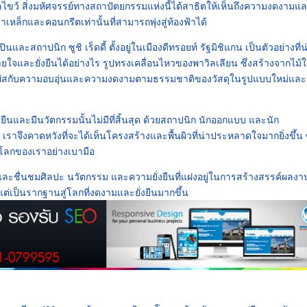
ไขว้ สิ่งมหัศจรรย์ทางสถาปัตยกรรมแห่งนี้ได้สาธิตให้เห็นถึงความงดงามแ
เหล็กและคอนกรีตเท่านั้นที่สามารถพุ่งสู่ท้องฟ้าได้
นและสถาปนิก ซูชิ เร็ดดี้ ตั้งอยู่ในเมืองดีทรอยท์ รัฐมิชิแกน เป็นตัวอย่างที่น่
ยใจและยั่งยืนได้อย่างไร รูปทรงเคลื่อนไหวของพาวิลเลียน ซึ่งสร้างจากไม้
้สัมผัสกับความอบอุ่นและความงดงามตามธรรมชาติของวัสดุในรูปแบบใหม่และ
ยั่งยืนและมีนวัตกรรมนั้นไม่มีที่สิ้นสุด ด้วยสถาปนิก นักออกแบบ และนัก
ง เราจึงคาดหวังที่จะได้เห็นโครงสร้างและพื้นผิวที่น่าประหลาดใจมากยิ่งขึ้น ซ
บนโลกของเราอย่างเบามือ
ครู่และชื่นชมศิลปะ นวัตกรรม และความยั่งยืนที่แฝงอยู่ในการสร้างสรรค์ผลงาน
ิน แต่เป็นรากฐานสู่โลกที่งดงามและยั่งยืนมากขึ้น