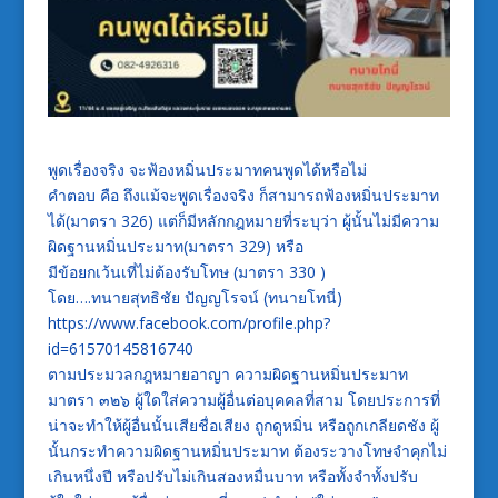
พูดเรื่องจริง จะฟ้องหมิ่นประมาทคนพูดได้หรือไม่
คำตอบ คือ ถึงแม้จะพูดเรื่องจริง ก็สามารถฟ้องหมิ่นประมาท
ได้(มาตรา 326) แต่ก็มีหลักกฎหมายที่ระบุว่า ผู้นั้นไม่มีความ
ผิดฐานหมิ่นประมาท(มาตรา 329) หรือ
มีข้อยกเว้นเที่ไม่ต้องรับโทษ (มาตรา 330 )
โดย….ทนายสุทธิชัย ปัญญโรจน์ (ทนายโทนี่)
https://www.facebook.com/profile.php?
id=61570145816740
ตามประมวลกฎหมายอาญา ความผิดฐานหมิ่นประมาท
มาตรา ๓๒๖ ผู้ใดใส่ความผู้อื่นต่อบุคคลที่สาม โดยประการที่
น่าจะทำให้ผู้อื่นนั้นเสียชื่อเสียง ถูกดูหมิ่น หรือถูกเกลียดชัง ผู้
นั้นกระทำความผิดฐานหมิ่นประมาท ต้องระวางโทษจำคุกไม่
เกินหนึ่งปี หรือปรับไม่เกินสองหมื่นบาท หรือทั้งจำทั้งปรับ