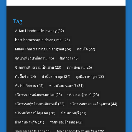
Tag
Asian Handmade Jewelry
(32)
best homestay in chiang mai
(25)
Muay Thai training Chiangmai
(24)
คอนโด
(22)
จัดนำเที่ยวปากีสถาน
(46)
ซิเดกร้า
(48)
ซิเดกร้าเพิ่มความเป็นชาย
(23)
ตกแต่งบ้าน
(26)
ตัวปั๊มชื่อ
(24)
ตัวปั๊มราคาถูก
(24)
ถุงมือราคาถูก
(23)
ทัวร์ปากีสถาน
(45)
ทาวน์โฮม นนทบุรี
(31)
บริการฉายหนังกลางแปลง
(23)
บริการรถตู้กระบี่
(23)
บริการรถตู้พร้อมคนขับกระบี่
(22)
บริการรถเทรลเลอร์กรุงเทพ
(44)
บริษัทบริหารนิติบุคคล
(28)
บ้านนนทบุรี
(23)
ผ้าต่วนพาหุรัด
(31)
รถขนของย้ายหอ
(42)
รถเทรลเลอร์รับจ้าง
(44)
รักษาอาการประสาทหูเสื่อม
(29)