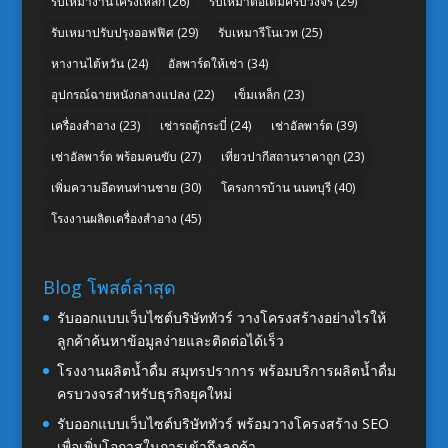
รับเหมางานโครงเหล็ก
(26)
รับเหมาต่อเติมครบวงจร
(29)
รับเหมาปรับปรุงออฟฟิศ
(29)
รับเหมารีโนเวท
(25)
หางานไต้หวัน
(24)
อัลพาร์ดให้เช่า
(34)
อุปกรณ์ฉายหนังกลางแปลง
(22)
เข็มเหล็ก
(23)
เครื่องสำอาง
(23)
เช่ารถตู้กระบี่
(24)
เช่าอัลพาร์ด
(39)
เช่าอัลพาร์ด พร้อมคนขับ
(27)
เที่ยวปากีสถานราคาถูก
(23)
เพิ่มความอึดทนท่านชาย
(30)
โครงการบ้าน นนทบุรี
(40)
โรงงานผลิตเครื่องสำอาง
(45)
Blog โพสต์ล่าสุด
รับออกแบบเว็บไซต์บริษัททัวร์ วางโครงสร้างอย่างไรให้
ลูกค้าค้นหาข้อมูลง่ายและติดต่อได้เร็ว
โรงงานผลิตน้ำดื่ม สมุทรปราการ พร้อมบริการผลิตน้ำดื่ม
ครบวงจรสำหรับธุรกิจยุคใหม่
รับออกแบบเว็บไซต์บริษัททัวร์ พร้อมวางโครงสร้าง SEO
เพื่อเพิ่มโอกาสในการเข้าถึงลูกค้า