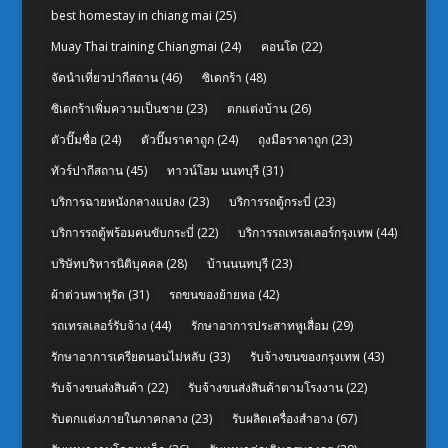
best homestay in chiang mai
(25)
Muay Thai training Chiangmai
(24)
คอนโด
(22)
จัดนำเที่ยวปากีสถาน
(46)
ซิเดกร้า
(48)
ซิเดกร้าเพิ่มความเป็นชาย
(23)
ตกแต่งบ้าน
(26)
ตัวปั๊มชื่อ
(24)
ตัวปั๊มราคาถูก
(24)
ถุงมือราคาถูก
(23)
ทัวร์ปากีสถาน
(45)
ทาวน์โฮม นนทบุรี
(31)
บริการฉายหนังกลางแปลง
(23)
บริการรถตู้กระบี่
(23)
บริการรถตู้พร้อมคนขับกระบี่
(22)
บริการรถเทรลเลอร์กรุงเทพ
(44)
บริษัทบริหารนิติบุคคล
(28)
บ้านนนทบุรี
(23)
ผ้าต่วนพาหุรัด
(31)
รถขนของย้ายหอ
(42)
รถเทรลเลอร์รับจ้าง
(44)
รักษาอาการประสาทหูเสื่อม
(29)
รักษาอาการเครียดนอนไม่หลับ
(33)
รับจ้างขนของกรุงเทพ
(43)
รับจ้างขนส่งสินค้า
(22)
รับจ้างขนส่งสินค้าตามโรงงาน
(22)
รับตกแต่งภายในภาคกลาง
(23)
รับผลิตเครื่องสำอาง
(67)