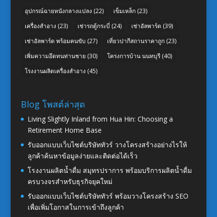
อุปกรณ์ฉายหนังกลางแปลง
(22)
เข็มเหล็ก
(23)
เครื่องสำอาง
(23)
เช่ารถตู้กระบี่
(24)
เช่าอัลพาร์ด
(39)
เช่าอัลพาร์ด พร้อมคนขับ
(27)
เที่ยวปากีสถานราคาถูก
(23)
เพิ่มความอึดทนท่านชาย
(30)
โครงการบ้าน นนทบุรี
(40)
โรงงานผลิตเครื่องสำอาง
(45)
Blog โพสต์ล่าสุด
Living Slightly Inland from Hua Hin: Choosing a
Retirement Home Base
รับออกแบบเว็บไซต์บริษัททัวร์ วางโครงสร้างอย่างไรให้
ลูกค้าค้นหาข้อมูลง่ายและติดต่อได้เร็ว
โรงงานผลิตน้ำดื่ม สมุทรปราการ พร้อมบริการผลิตน้ำดื่ม
ครบวงจรสำหรับธุรกิจยุคใหม่
รับออกแบบเว็บไซต์บริษัททัวร์ พร้อมวางโครงสร้าง SEO
เพื่อเพิ่มโอกาสในการเข้าถึงลูกค้า