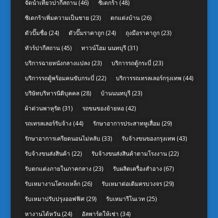
จัดนำเที่ยวปากีสถาน
(46)
ซิเดกร้า
(48)
ซิเดกร้าเพิ่มความเป็นชาย
(23)
ตกแต่งบ้าน
(26)
ตัวปั๊มชื่อ
(24)
ตัวปั๊มราคาถูก
(24)
ถุงมือราคาถูก
(23)
ทัวร์ปากีสถาน
(45)
ทาวน์โฮม นนทบุรี
(31)
บริการฉายหนังกลางแปลง
(23)
บริการรถตู้กระบี่
(23)
บริการรถตู้พร้อมคนขับกระบี่
(22)
บริการรถเทรลเลอร์กรุงเทพ
(44)
บริษัทบริหารนิติบุคคล
(28)
บ้านนนทบุรี
(23)
ผ้าต่วนพาหุรัด
(31)
รถขนของย้ายหอ
(42)
รถเทรลเลอร์รับจ้าง
(44)
รักษาอาการประสาทหูเสื่อม
(29)
รักษาอาการเครียดนอนไม่หลับ
(33)
รับจ้างขนของกรุงเทพ
(43)
รับจ้างขนส่งสินค้า
(22)
รับจ้างขนส่งสินค้าตามโรงงาน
(22)
รับตกแต่งภายในภาคกลาง
(23)
รับผลิตเครื่องสำอาง
(67)
รับเหมางานโครงเหล็ก
(26)
รับเหมาต่อเติมครบวงจร
(29)
รับเหมาปรับปรุงออฟฟิศ
(29)
รับเหมารีโนเวท
(25)
หางานไต้หวัน
(24)
อัลพาร์ดให้เช่า
(34)