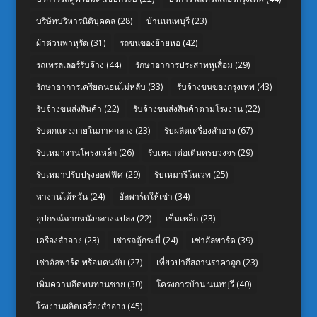
บริษัทบริหารนิติบุคคล
(28)
บ้านนนทบุรี
(23)
ผ้าต่วนพาหุรัด
(31)
รถขนของย้ายหอ
(42)
รถเทรลเลอร์รับจ้าง
(44)
รักษาอาการประสาทหูเสื่อม
(29)
รักษาอาการเครียดนอนไม่หลับ
(33)
รับจ้างขนของกรุงเทพ
(43)
รับจ้างขนส่งสินค้า
(22)
รับจ้างขนส่งสินค้าตามโรงงาน
(22)
รับตกแต่งภายในภาคกลาง
(23)
รับผลิตเครื่องสำอาง
(67)
รับเหมางานโครงเหล็ก
(26)
รับเหมาต่อเติมครบวงจร
(29)
รับเหมาปรับปรุงออฟฟิศ
(29)
รับเหมารีโนเวท
(25)
หางานไต้หวัน
(24)
อัลพาร์ดให้เช่า
(34)
อุปกรณ์ฉายหนังกลางแปลง
(22)
เข็มเหล็ก
(23)
เครื่องสำอาง
(23)
เช่ารถตู้กระบี่
(24)
เช่าอัลพาร์ด
(39)
เช่าอัลพาร์ด พร้อมคนขับ
(27)
เที่ยวปากีสถานราคาถูก
(23)
เพิ่มความอึดทนท่านชาย
(30)
โครงการบ้าน นนทบุรี
(40)
โรงงานผลิตเครื่องสำอาง
(45)