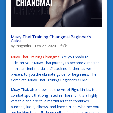
Muay Thai Training Chiangmai Beginner’s
Guide
by
magnolia
|
Feb 27, 2024
|
ทั่วไป
Muay Thai Training Chiangmai
Are you ready to
kickstart your Muay Thai journey to become a master
in this ancient martial art? Look no further, as we
present to you the ultimate guide for beginners, The
Complete Muay Thai Training Beginner’s Guide.
Muay Thai, also known as the Art of Eight Limbs, is a
combat sport that originated in Thailand. It is a highly
versatile and effective martial art that combines
punches, kicks, elbows, and knee strikes. Whether you
are looking to get fit, learn self-defense, or compete in