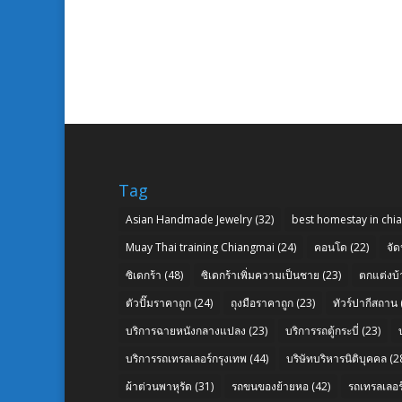
Tag
Asian Handmade Jewelry
(32)
best homestay in chi
Muay Thai training Chiangmai
(24)
คอนโด
(22)
จัด
ซิเดกร้า
(48)
ซิเดกร้าเพิ่มความเป็นชาย
(23)
ตกแต่งบ้
ตัวปั๊มราคาถูก
(24)
ถุงมือราคาถูก
(23)
ทัวร์ปากีสถาน
บริการฉายหนังกลางแปลง
(23)
บริการรถตู้กระบี่
(23)
บริการรถเทรลเลอร์กรุงเทพ
(44)
บริษัทบริหารนิติบุคคล
(2
ผ้าต่วนพาหุรัด
(31)
รถขนของย้ายหอ
(42)
รถเทรลเลอร์