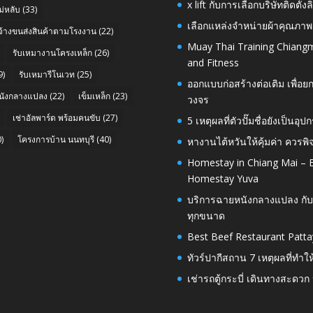
x lift กับการเลือกบริษัทติดต
่หลับ
(33)
เลือกแหล่งจำหน่ายผ้าคุณภาพ
บจ้างขนส่งสินค้าตามโรงงาน
(22)
Muay Thai Training Chiangm
รับเหมางานโครงเหล็ก
(26)
and Fitness
9)
รับเหมารีโนเวท
(25)
ออกแบบก่อสร้างต่อเติม เพื่
นังกลางแปลง
(22)
เข็มเหล็ก
(23)
วงจร
เช่าอัลพาร์ด พร้อมคนขับ
(27)
5 เหตุผลที่ตัวปั๊มชื่อยังเป็
)
โครงการบ้าน นนทบุรี
(40)
หางานไต้หวันให้คุ้มค่า ควรพ
Homestay in Chiang Mai – E
Homestay Yuva
บริการฉายหนังกลางแปลง กับ
ทุกขนาด
Best Beef Restaurant Patta
ทัวร์ปากีสถาน 7 เหตุผลที่ทำใ
เช่ารถตู้กระบี่ เดินทางสะดว