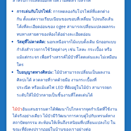
ส
ห
ร
บ
ก
า
ร
แ
ส
ด
ง
อ
อ
ก
ท
า
ง
ค
ว
า
ม
ค
ด
ส
ร
า
ง
ส
ร
ร
ค
ก
า
ร
เ
ล
น
ก
บ
โ
ป
ร
ไ
ฟ
ล
:
ก
า
ร
ท
ด
ล
อ
ง
ก
บ
โ
ป
ร
ไ
ฟ
ล
ท
แ
ต
ก
ต
า
ง
ก
น
ต
ง
แ
ต
ค
ว
า
ม
เ
ร
ย
บ
เ
น
ย
น
ข
อ
ง
ข
อ
บ
ส
เ
ห
ล
ย
ม
ไ
ป
จ
น
ถ
ง
เ
ส
น
โ
ค
ง
ท
ล
ะ
เ
อ
ย
ด
อ
อ
น
ข
อ
ง
o
g
e
e
ส
า
ม
า
ร
ถ
เ
ป
ล
ย
น
แ
ป
ล
ง
ผ
ล
ก
ร
ะ
ท
บ
ท
า
ง
ส
า
ย
ต
า
ข
อ
ง
ห
อ
ง
ไ
ด
อ
ย
า
ง
ล
ะ
เ
อ
ย
ด
อ
อ
น
ว
ส
ด
ท
ไ
ม
ค
า
ด
ค
ด
:
น
อ
ก
เ
ห
น
อ
จ
า
ก
ไ
ม
แ
บ
บ
ด
ง
เ
ด
ม
น
ก
อ
อ
ก
แ
บ
บ
ก
ล
ง
ส
ร
ว
จ
ก
า
ร
ใ
ช
ว
ส
ด
ต
า
ง
ๆ
เ
ช
น
โ
ล
ห
ะ
ก
ร
ะ
เ
บ
อ
ง
ห
ร
อ
แ
ม
แ
ต
ก
ร
ะ
จ
ก
เ
พ
อ
ส
ร
า
ง
ส
ร
ร
ค
ไ
ม
บ
ว
ท
โ
ด
ด
เ
ด
น
แ
ล
ะ
ไ
ม
เ
ห
ม
อ
น
ใ
ค
ร
ใ
บ
อ
น
ญ
า
ต
ท
า
ง
ศ
ล
ป
ะ
:
ไ
ม
บ
ว
ส
า
ม
า
ร
ถ
เ
ป
ล
ย
น
เ
ป
น
ผ
ล
ง
า
น
ศ
ล
ป
ะ
ไ
ด
ล
ว
ด
ล
า
ย
ท
ว
า
ด
ด
ว
ย
ม
อ
ง
า
น
ก
ร
ะ
เ
บ
อ
ง
ท
ป
ร
ะ
ณ
ต
ห
ร
อ
แ
ม
แ
ต
ไ
ฟ
L
E
D
ท
ฝ
ง
อ
ย
ใ
น
ไ
ม
บ
ว
ส
า
ม
า
ร
ถ
ย
ก
ร
ะ
ด
บ
ใ
ห
ไ
ม
บ
ว
ก
ล
า
ย
เ
ป
น
ช
น
ง
า
น
ท
โ
ด
ด
เ
ด
น
ไ
ด
ไ
ม
บ
ว
อ
น
แ
ส
น
ธ
ร
ร
ม
ด
า
ไ
ด
พ
ฒ
น
า
ไ
ป
ไ
ก
ล
จ
า
ก
จ
ด
ก
เ
น
ด
ท
ใ
ช
ง
า
น
ไ
ด
จ
ร
ง
อ
ย
า
ง
เ
ด
ย
ว
ไ
ม
บ
ว
ม
ว
ว
ฒ
น
า
ก
า
ร
ค
ว
บ
ค
ไ
ป
ก
บ
เ
ท
ร
น
ด
ท
า
ง
ส
ถ
า
ป
ต
ย
ก
ร
ร
ม
ส
ะ
ท
อ
น
ใ
ห
เ
ห
น
ถ
ง
ร
ส
น
ย
ม
ท
เ
ป
ล
ย
น
แ
ป
ล
ง
ไ
ป
ใ
น
ข
ณ
ะ
ท
ย
ง
ค
ง
ป
ร
า
ก
ฏ
อ
ย
ใ
น
บ
า
น
ข
อ
ง
เ
ร
า
อ
ย
า
ง
ต
อ