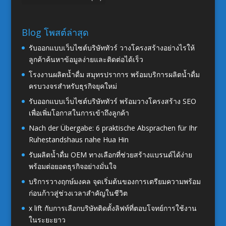
Blog โพสต์ล่าสุด
รับออกแบบเว็บไซต์บริษัททัวร์ วางโครงสร้างอย่างไรให้
ลูกค้าค้นหาข้อมูลง่ายและติดต่อได้เร็ว
โรงงานผลิตน้ำดื่ม สมุทรปราการ พร้อมบริการผลิตน้ำดื่ม
ครบวงจรสำหรับธุรกิจยุคใหม่
รับออกแบบเว็บไซต์บริษัททัวร์ พร้อมวางโครงสร้าง SEO
เพื่อเพิ่มโอกาสในการเข้าถึงลูกค้า
Nach der Übergabe: 6 praktische Absprachen für Ihr
Ruhestandshaus nahe Hua Hin
รับผลิตน้ำดื่ม OEM ทางเลือกที่ช่วยสร้างแบรนด์ได้ง่าย
พร้อมต่อยอดธุรกิจอย่างมั่นใจ
บริการวางฤกษ์มงคล จุดเริ่มต้นของการเตรียมความพร้อม
ก่อนก้าวสู่ช่วงเวลาสำคัญในชีวิต
x lift กับการเลือกบริษัทติดตั้งลิฟท์ที่ตอบโจทย์การใช้งาน
ในระยะยาว