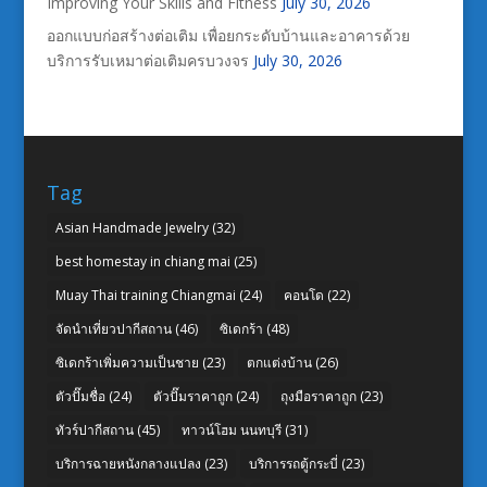
Improving Your Skills and Fitness
July 30, 2026
ออกแบบก่อสร้างต่อเติม เพื่อยกระดับบ้านและอาคารด้วย
บริการรับเหมาต่อเติมครบวงจร
July 30, 2026
Tag
Asian Handmade Jewelry
(32)
best homestay in chiang mai
(25)
Muay Thai training Chiangmai
(24)
คอนโด
(22)
จัดนำเที่ยวปากีสถาน
(46)
ซิเดกร้า
(48)
ซิเดกร้าเพิ่มความเป็นชาย
(23)
ตกแต่งบ้าน
(26)
ตัวปั๊มชื่อ
(24)
ตัวปั๊มราคาถูก
(24)
ถุงมือราคาถูก
(23)
ทัวร์ปากีสถาน
(45)
ทาวน์โฮม นนทบุรี
(31)
บริการฉายหนังกลางแปลง
(23)
บริการรถตู้กระบี่
(23)