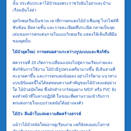
น
น
ป
ร
ะ
ด
บ
ป
ร
ะ
ด
า
ไ
ม
บ
ว
ข
อ
ง
พ
ร
ะ
ร
า
ช
ว
ง
อ
น
โ
อ
อ
า
แ
ล
ะ
บ
า
น
เ
ร
อ
น
อ
น
โ
อ
อ
า
ย
ค
ว
ก
ต
อ
เ
ร
ย
เ
ป
น
ช
ว
ง
เ
ว
ล
า
ท
ก
า
ร
ต
ก
แ
ต
ง
ไ
ม
บ
ว
เ
ฟ
อ
ง
ฟ
โ
ป
ร
ไ
ฟ
ล
ท
ซ
บ
ซ
อ
น
ม
ห
ล
า
ย
ช
น
แ
ล
ะ
ร
า
ย
ล
ะ
เ
อ
ย
ด
ท
ป
ร
ะ
ณ
ต
ก
ล
า
ย
เ
ป
น
จ
ด
เ
ด
น
ข
อ
ง
ก
า
ร
ต
ก
แ
ต
ง
ภ
า
ย
ใ
น
แ
บ
บ
ว
ก
ต
อ
เ
ร
ย
แ
ส
ด
ง
ใ
ห
เ
ห
น
ถ
ง
ฝ
ม
อ
ข
อ
ง
ย
ค
น
น
ไ
ม
บ
ว
ย
ค
ใ
ห
ม
:
ก
า
ร
ผ
ส
ม
ผ
ส
า
น
ร
ะ
ห
ว
า
ง
ร
ป
แ
บ
บ
แ
ล
ะ
ฟ
ง
ก
ช
น
ศ
ต
ว
ร
ร
ษ
ท
2
0
เ
ก
ด
ก
า
ร
เ
ป
ล
ย
น
แ
ป
ล
ง
ไ
ป
ส
ค
ว
า
ม
เ
ร
ย
บ
ง
า
ย
แ
ล
ะ
ฟ
ง
ก
ช
น
ก
า
ร
ใ
ช
ง
า
น
ไ
ม
บ
ว
ม
ร
ป
ท
ร
ง
เ
พ
ร
ย
ว
บ
า
ง
ข
น
ม
เ
ส
น
ส
า
ย
ท
ส
ะ
อ
า
ด
ต
า
ข
น
แ
ล
ะ
ก
า
ร
ต
ก
แ
ต
ง
น
อ
ย
ล
ง
อ
ย
า
ง
ไ
ร
ก
ต
า
ม
แ
น
ว
ท
า
ง
แ
บ
บ
ม
น
ม
อ
ล
น
ไ
ม
ไ
ด
ล
ด
ท
อ
น
ค
ว
า
ม
ส
ค
ญ
ข
อ
ง
ไ
ม
บ
ว
ล
ง
แ
ต
อ
ย
า
ง
ใ
ด
ไ
ม
บ
ว
ส
ม
ย
ใ
ห
ม
ซ
ง
ม
ก
ท
จ
า
ก
ว
ส
ด
อ
ย
า
ง
M
D
F
ห
ร
อ
P
V
C
ย
ง
ค
ง
ท
ห
น
า
ท
ใ
น
ท
า
ง
ป
ฏ
บ
ต
ใ
น
ข
ณ
ะ
ท
ผ
ส
า
น
ร
ว
ม
เ
ข
า
ก
บ
ก
า
ร
ต
ก
แ
ต
ง
ภ
า
ย
ใ
น
แ
บ
บ
ร
ว
ม
ส
ม
ย
ไ
ด
อ
ย
า
ง
ล
ง
ต
ว
ไ
ม
บ
ว
:
ผ
น
ผ
า
ใ
บ
แ
ห
ง
ค
ว
า
ม
ค
ด
ส
ร
า
ง
ส
ร
ร
ค
แ
ม
ว
า
ไ
ม
บ
ว
ส
ม
ย
ใ
ห
ม
อ
า
จ
ด
เ
ร
ย
บ
ง
า
ย
แ
ต
ก
ย
ง
ค
ง
ม
อ
บ
โ
อ
ก
า
ส