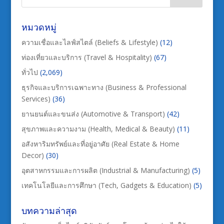
หมวดหมู่
ความเชื่อและไลฟ์สไตล์ (Beliefs & Lifestyle)
(12)
ท่องเที่ยวและบริการ (Travel & Hospitality)
(67)
ทั่วไป
(2,069)
ธุรกิจและบริการเฉพาะทาง (Business & Professional
Services)
(36)
ยานยนต์และขนส่ง (Automotive & Transport)
(42)
สุขภาพและความงาม (Health, Medical & Beauty)
(11)
อสังหาริมทรัพย์และที่อยู่อาศัย (Real Estate & Home
Decor)
(30)
อุตสาหกรรมและการผลิต (Industrial & Manufacturing)
(5)
เทคโนโลยีและการศึกษา (Tech, Gadgets & Education)
(5)
บทความล่าสุด