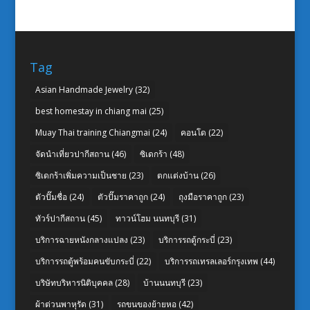
Tag
Asian Handmade Jewelry
(32)
best homestay in chiang mai
(25)
Muay Thai training Chiangmai
(24)
คอนโด
(22)
จัดนำเที่ยวปากีสถาน
(46)
ซิเดกร้า
(48)
ซิเดกร้าเพิ่มความเป็นชาย
(23)
ตกแต่งบ้าน
(26)
ตัวปั๊มชื่อ
(24)
ตัวปั๊มราคาถูก
(24)
ถุงมือราคาถูก
(23)
ทัวร์ปากีสถาน
(45)
ทาวน์โฮม นนทบุรี
(31)
บริการฉายหนังกลางแปลง
(23)
บริการรถตู้กระบี่
(23)
บริการรถตู้พร้อมคนขับกระบี่
(22)
บริการรถเทรลเลอร์กรุงเทพ
(44)
บริษัทบริหารนิติบุคคล
(28)
บ้านนนทบุรี
(23)
ผ้าต่วนพาหุรัด
(31)
รถขนของย้ายหอ
(42)