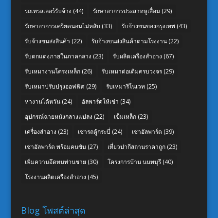
รถเทรลเลอร์รับจ้าง
(44)
รักษาอาการประสาทหูเสื่อม
(29)
รักษาอาการเครียดนอนไม่หลับ
(33)
รับจ้างขนของกรุงเทพ
(43)
รับจ้างขนส่งสินค้า
(22)
รับจ้างขนส่งสินค้าตามโรงงาน
(22)
รับตกแต่งภายในภาคกลาง
(23)
รับผลิตเครื่องสำอาง
(67)
รับเหมางานโครงเหล็ก
(26)
รับเหมาต่อเติมครบวงจร
(29)
รับเหมาปรับปรุงออฟฟิศ
(29)
รับเหมารีโนเวท
(25)
หางานไต้หวัน
(24)
อัลพาร์ดให้เช่า
(34)
อุปกรณ์ฉายหนังกลางแปลง
(22)
เข็มเหล็ก
(23)
เครื่องสำอาง
(23)
เช่ารถตู้กระบี่
(24)
เช่าอัลพาร์ด
(39)
เช่าอัลพาร์ด พร้อมคนขับ
(27)
เที่ยวปากีสถานราคาถูก
(23)
เพิ่มความอึดทนท่านชาย
(30)
โครงการบ้าน นนทบุรี
(40)
โรงงานผลิตเครื่องสำอาง
(45)
Blog โพสต์ล่าสุด