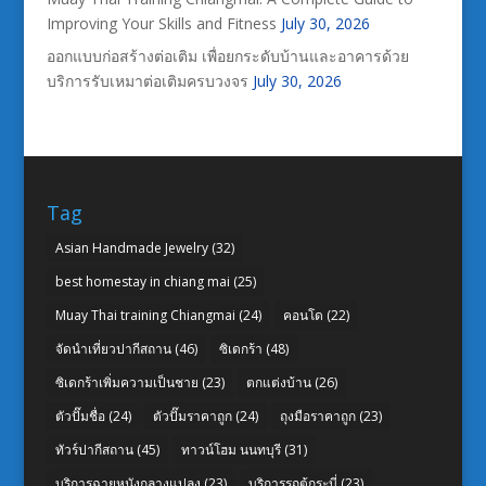
Improving Your Skills and Fitness
July 30, 2026
ออกแบบก่อสร้างต่อเติม เพื่อยกระดับบ้านและอาคารด้วย
บริการรับเหมาต่อเติมครบวงจร
July 30, 2026
Tag
Asian Handmade Jewelry
(32)
best homestay in chiang mai
(25)
Muay Thai training Chiangmai
(24)
คอนโด
(22)
จัดนำเที่ยวปากีสถาน
(46)
ซิเดกร้า
(48)
ซิเดกร้าเพิ่มความเป็นชาย
(23)
ตกแต่งบ้าน
(26)
ตัวปั๊มชื่อ
(24)
ตัวปั๊มราคาถูก
(24)
ถุงมือราคาถูก
(23)
ทัวร์ปากีสถาน
(45)
ทาวน์โฮม นนทบุรี
(31)
บริการฉายหนังกลางแปลง
(23)
บริการรถตู้กระบี่
(23)