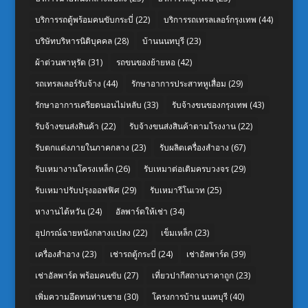
บริการรถตู้พร้อมคนขับกระบี่
(22)
บริการรถเทรลเลอร์กรุงเทพ
(44)
บริษัทบริหารนิติบุคคล
(28)
บ้านนนทบุรี
(23)
ผ้าต่วนพาหุรัด
(31)
รถขนของย้ายหอ
(42)
รถเทรลเลอร์รับจ้าง
(44)
รักษาอาการประสาทหูเสื่อม
(29)
รักษาอาการเครียดนอนไม่หลับ
(33)
รับจ้างขนของกรุงเทพ
(43)
รับจ้างขนส่งสินค้า
(22)
รับจ้างขนส่งสินค้าตามโรงงาน
(22)
รับตกแต่งภายในภาคกลาง
(23)
รับผลิตเครื่องสำอาง
(67)
รับเหมางานโครงเหล็ก
(26)
รับเหมาต่อเติมครบวงจร
(29)
รับเหมาปรับปรุงออฟฟิศ
(29)
รับเหมารีโนเวท
(25)
หางานไต้หวัน
(24)
อัลพาร์ดให้เช่า
(34)
อุปกรณ์ฉายหนังกลางแปลง
(22)
เข็มเหล็ก
(23)
เครื่องสำอาง
(23)
เช่ารถตู้กระบี่
(24)
เช่าอัลพาร์ด
(39)
เช่าอัลพาร์ด พร้อมคนขับ
(27)
เที่ยวปากีสถานราคาถูก
(23)
เพิ่มความอึดทนท่านชาย
(30)
โครงการบ้าน นนทบุรี
(40)