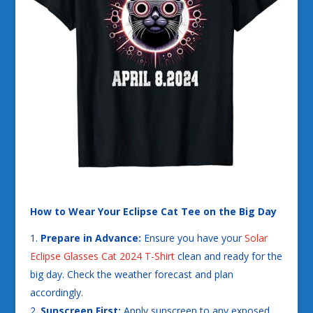
How to Wear Your Eclipse Cat Tee on the Big Day
Prepare in Advance:
Ensure you have your
Solar
Eclipse Glasses Cat 2024 T-Shirt
clean and ready for the
big day. Check the weather forecast and plan
accordingly.
Sunscreen First:
Apply sunscreen to any exposed