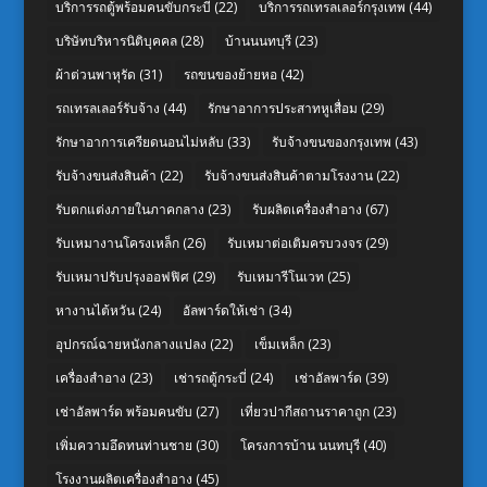
บริการรถตู้พร้อมคนขับกระบี่
(22)
บริการรถเทรลเลอร์กรุงเทพ
(44)
บริษัทบริหารนิติบุคคล
(28)
บ้านนนทบุรี
(23)
ผ้าต่วนพาหุรัด
(31)
รถขนของย้ายหอ
(42)
รถเทรลเลอร์รับจ้าง
(44)
รักษาอาการประสาทหูเสื่อม
(29)
รักษาอาการเครียดนอนไม่หลับ
(33)
รับจ้างขนของกรุงเทพ
(43)
รับจ้างขนส่งสินค้า
(22)
รับจ้างขนส่งสินค้าตามโรงงาน
(22)
รับตกแต่งภายในภาคกลาง
(23)
รับผลิตเครื่องสำอาง
(67)
รับเหมางานโครงเหล็ก
(26)
รับเหมาต่อเติมครบวงจร
(29)
รับเหมาปรับปรุงออฟฟิศ
(29)
รับเหมารีโนเวท
(25)
หางานไต้หวัน
(24)
อัลพาร์ดให้เช่า
(34)
อุปกรณ์ฉายหนังกลางแปลง
(22)
เข็มเหล็ก
(23)
เครื่องสำอาง
(23)
เช่ารถตู้กระบี่
(24)
เช่าอัลพาร์ด
(39)
เช่าอัลพาร์ด พร้อมคนขับ
(27)
เที่ยวปากีสถานราคาถูก
(23)
เพิ่มความอึดทนท่านชาย
(30)
โครงการบ้าน นนทบุรี
(40)
โรงงานผลิตเครื่องสำอาง
(45)