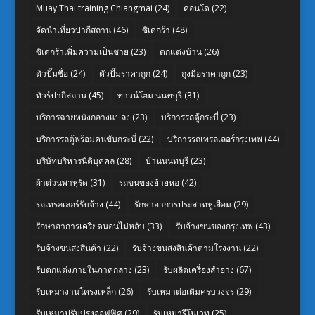
Muay Thai training Chiangmai
(24)
คอนโด
(22)
จัดนำเที่ยวปากีสถาน
(46)
ซิเดกร้า
(48)
ซิเดกร้าเพิ่มความเป็นชาย
(23)
ตกแต่งบ้าน
(26)
ตัวปั๊มชื่อ
(24)
ตัวปั๊มราคาถูก
(24)
ถุงมือราคาถูก
(23)
ทัวร์ปากีสถาน
(45)
ทาวน์โฮม นนทบุรี
(31)
บริการฉายหนังกลางแปลง
(23)
บริการรถตู้กระบี่
(23)
บริการรถตู้พร้อมคนขับกระบี่
(22)
บริการรถเทรลเลอร์กรุงเทพ
(44)
บริษัทบริหารนิติบุคคล
(28)
บ้านนนทบุรี
(23)
ผ้าต่วนพาหุรัด
(31)
รถขนของย้ายหอ
(42)
รถเทรลเลอร์รับจ้าง
(44)
รักษาอาการประสาทหูเสื่อม
(29)
รักษาอาการเครียดนอนไม่หลับ
(33)
รับจ้างขนของกรุงเทพ
(43)
รับจ้างขนส่งสินค้า
(22)
รับจ้างขนส่งสินค้าตามโรงงาน
(22)
รับตกแต่งภายในภาคกลาง
(23)
รับผลิตเครื่องสำอาง
(67)
รับเหมางานโครงเหล็ก
(26)
รับเหมาต่อเติมครบวงจร
(29)
รับเหมาปรับปรุงออฟฟิศ
(29)
รับเหมารีโนเวท
(25)