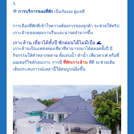
💬
การบริการของที่พัก
เป็นกันเอง ดูแลดี
การเลือกที่พักที่เข้าใจความต้องการของลูกค้า จะช่วยให้ทริป
เกาะล้านของคุณราบรื่นและน่าจดจำมากขึ้น
เกาะล้าน เที่ยวได้ทั้งปี พักผ่อนได้ไม่มีเบื่อ 🌊
เกาะล้านเป็นแหล่งท่องเที่ยวที่สามารถมาได้ตลอดทั้งปี มี
กิจกรรมให้ทำหลากหลาย ทั้งเล่นน้ำ ดำน้ำ เที่ยวคาเฟ่ หรือขี่
มอเตอร์ไซค์รอบเกาะ การมี
ที่พักเกาะล้าน
ที่ดี จะช่วยเติม
เต็มประสบการณ์เหล่านี้ให้สมบูรณ์ยิ่งขึ้น