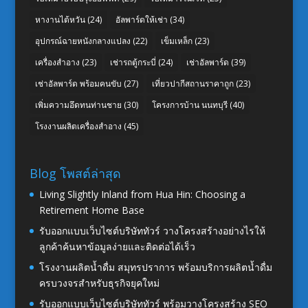
หางานไต้หวัน
(24)
อัลพาร์ดให้เช่า
(34)
อุปกรณ์ฉายหนังกลางแปลง
(22)
เข็มเหล็ก
(23)
เครื่องสำอาง
(23)
เช่ารถตู้กระบี่
(24)
เช่าอัลพาร์ด
(39)
เช่าอัลพาร์ด พร้อมคนขับ
(27)
เที่ยวปากีสถานราคาถูก
(23)
เพิ่มความอึดทนท่านชาย
(30)
โครงการบ้าน นนทบุรี
(40)
โรงงานผลิตเครื่องสำอาง
(45)
Blog โพสต์ล่าสุด
Living Slightly Inland from Hua Hin: Choosing a
Retirement Home Base
รับออกแบบเว็บไซต์บริษัททัวร์ วางโครงสร้างอย่างไรให้
ลูกค้าค้นหาข้อมูลง่ายและติดต่อได้เร็ว
โรงงานผลิตน้ำดื่ม สมุทรปราการ พร้อมบริการผลิตน้ำดื่ม
ครบวงจรสำหรับธุรกิจยุคใหม่
รับออกแบบเว็บไซต์บริษัททัวร์ พร้อมวางโครงสร้าง SEO