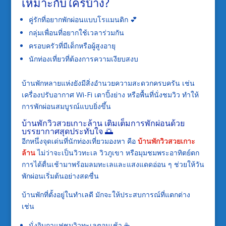
เหมาะกับใครบ้าง?
คู่รักที่อยากพักผ่อนแบบโรแมนติก 💕
กลุ่มเพื่อนที่อยากใช้เวลาร่วมกัน
ครอบครัวที่มีเด็กหรือผู้สูงอายุ
นักท่องเที่ยวที่ต้องการความเงียบสงบ
บ้านพักหลายแห่งยังมีสิ่งอำนวยความสะดวกครบครัน เช่น
เครื่องปรับอากาศ Wi-Fi เตาปิ้งย่าง หรือพื้นที่นั่งชมวิว ทำให้
การพักผ่อนสมบูรณ์แบบยิ่งขึ้น
บ้านพักวิวสวยเกาะล้าน เติมเต็มการพักผ่อนด้วย
บรรยากาศสุดประทับใจ 🌅
อีกหนึ่งจุดเด่นที่นักท่องเที่ยวมองหา คือ
บ้านพักวิวสวยเกาะ
ล้าน
ไม่ว่าจะเป็นวิวทะเล วิวภูเขา หรือมุมชมพระอาทิตย์ตก
การได้ตื่นเช้ามาพร้อมลมทะเลและแสงแดดอ่อน ๆ ช่วยให้วัน
พักผ่อนเริ่มต้นอย่างสดชื่น
บ้านพักที่ตั้งอยู่ในทำเลดี มักจะให้ประสบการณ์ที่แตกต่าง
เช่น
นั่งจิบกาแฟชมวิวทะเลตอนเช้า ☕