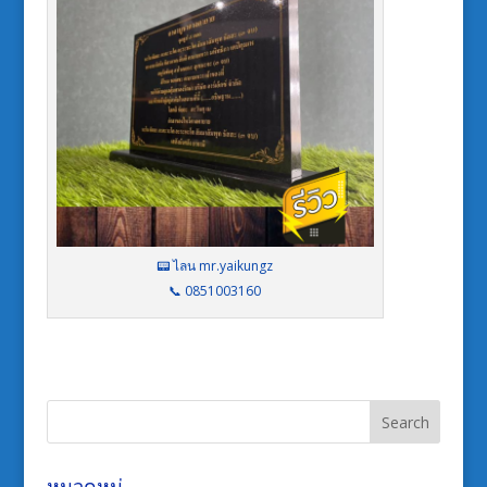
📟 ไลน mr.yaikungz
📞 0851003160
หมวดหมู่