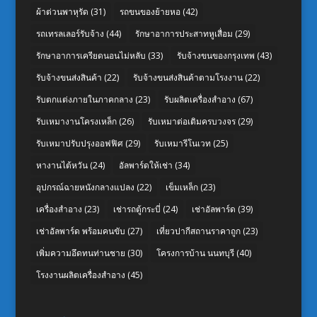
ผ้าต่วนพาหุรัด
(31)
รถขนของย้ายหอ
(42)
รถเทรลเลอร์รับจ้าง
(44)
รักษาอาการประสาทหูเสื่อม
(29)
รักษาอาการเครียดนอนไม่หลับ
(33)
รับจ้างขนของกรุงเทพ
(43)
รับจ้างขนส่งสินค้า
(22)
รับจ้างขนส่งสินค้าตามโรงงาน
(22)
รับตกแต่งภายในภาคกลาง
(23)
รับผลิตเครื่องสำอาง
(67)
รับเหมางานโครงเหล็ก
(26)
รับเหมาต่อเติมครบวงจร
(29)
รับเหมาปรับปรุงออฟฟิศ
(29)
รับเหมารีโนเวท
(25)
หางานไต้หวัน
(24)
อัลพาร์ดให้เช่า
(34)
อุปกรณ์ฉายหนังกลางแปลง
(22)
เข็มเหล็ก
(23)
เครื่องสำอาง
(23)
เช่ารถตู้กระบี่
(24)
เช่าอัลพาร์ด
(39)
เช่าอัลพาร์ด พร้อมคนขับ
(27)
เที่ยวปากีสถานราคาถูก
(23)
เพิ่มความอึดทนท่านชาย
(30)
โครงการบ้าน นนทบุรี
(40)
โรงงานผลิตเครื่องสำอาง
(45)