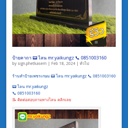
ป้ายคาถา 📟 ไลน mr.yaikungz 📞 0851003160
by
sign.phetkasem
|
Feb 18, 2024
|
ทั่วไป
ร้านทำป้ายเพชรเกษม 📟 ไลน mr.yaikungz 📞 0851003160
📟 ไลน mr.yaikungz
📞 0851003160
📝 ติดต่อสอบถามทางไลน คลิกเลย