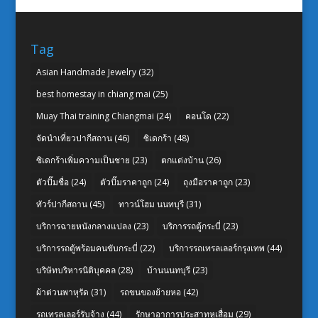
Tag
Asian Handmade Jewelry
(32)
best homestay in chiang mai
(25)
Muay Thai training Chiangmai
(24)
คอนโด
(22)
จัดนำเที่ยวปากีสถาน
(46)
ซิเดกร้า
(48)
ซิเดกร้าเพิ่มความเป็นชาย
(23)
ตกแต่งบ้าน
(26)
ตัวปั๊มชื่อ
(24)
ตัวปั๊มราคาถูก
(24)
ถุงมือราคาถูก
(23)
ทัวร์ปากีสถาน
(45)
ทาวน์โฮม นนทบุรี
(31)
บริการฉายหนังกลางแปลง
(23)
บริการรถตู้กระบี่
(23)
บริการรถตู้พร้อมคนขับกระบี่
(22)
บริการรถเทรลเลอร์กรุงเทพ
(44)
บริษัทบริหารนิติบุคคล
(28)
บ้านนนทบุรี
(23)
ผ้าต่วนพาหุรัด
(31)
รถขนของย้ายหอ
(42)
รถเทรลเลอร์รับจ้าง
(44)
รักษาอาการประสาทหูเสื่อม
(29)