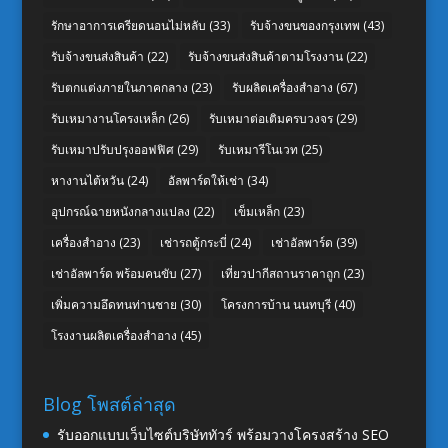
รักษาอาการเครียดนอนไม่หลับ
(33)
รับจ้างขนของกรุงเทพ
(43)
รับจ้างขนส่งสินค้า
(22)
รับจ้างขนส่งสินค้าตามโรงงาน
(22)
รับตกแต่งภายในภาคกลาง
(23)
รับผลิตเครื่องสำอาง
(67)
รับเหมางานโครงเหล็ก
(26)
รับเหมาต่อเติมครบวงจร
(29)
รับเหมาปรับปรุงออฟฟิศ
(29)
รับเหมารีโนเวท
(25)
หางานไต้หวัน
(24)
อัลพาร์ดให้เช่า
(34)
อุปกรณ์ฉายหนังกลางแปลง
(22)
เข็มเหล็ก
(23)
เครื่องสำอาง
(23)
เช่ารถตู้กระบี่
(24)
เช่าอัลพาร์ด
(39)
เช่าอัลพาร์ด พร้อมคนขับ
(27)
เที่ยวปากีสถานราคาถูก
(23)
เพิ่มความอึดทนท่านชาย
(30)
โครงการบ้าน นนทบุรี
(40)
โรงงานผลิตเครื่องสำอาง
(45)
Blog โพสต์ล่าสุด
รับออกแบบเว็บไซต์บริษัททัวร์ พร้อมวางโครงสร้าง SEO