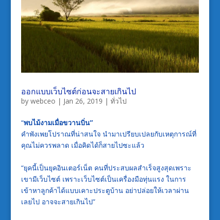
ออกแบบเว็บไซต์ก่อนจะสายเกินไป
by
webceo
|
Jan 26, 2019
|
ทั่วไป
“
พบไม้งามเมื่อขวานบิ่น”
คำพังเพยโปราณที่น่าสนใจ นำมาเปรียบเปลยกับเหตุการณ์ที่
คุณไม่ควรพลาด เมื่อคิดได้ก็สายไปซะแล้ว
“ยุคนี้เป็นยุคอินเตอร์เน็ต คนที่ประสบผลสำเร็จสูงสุดเพราะ
เขามีเว็บไซต์ เพราะเว็บไซต์เป็นเครื่องมือทุ่นแรง ในการ
เข้าหาลูกค้าได้แบบเคาะประตูบ้าน อย่าปล่อยให้เวลาผ่าน
เลยไป อาจจะสายเกินไป”