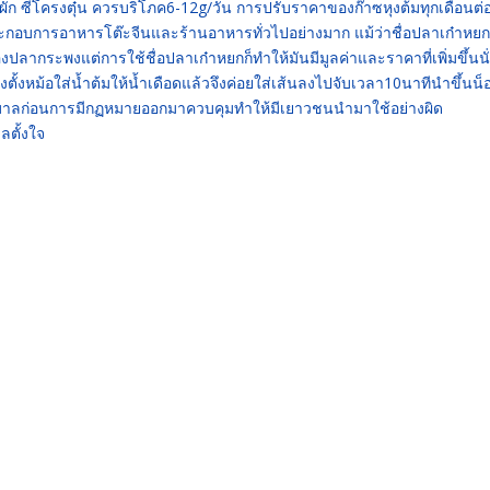
 ซี่โครงตุ๋น ควรบริโภค6-12g/วัน การปรับราคาของก๊าซหุงต้มทุกเดือนต่
ผู้ประกอบการอาหารโต๊ะจีนและร้านอาหารทั่วไปอย่างมาก แม้ว่าชื่อปลาเก๋าหยก
ลากระพงแต่การใช้ชื่อปลาเก๋าหยกก็ทำให้มันมีมูลค่าและราคาที่เพิ่มขึ้นนั
งตั้งหม้อใส่น้ำต้มให้น้ำเดือดแล้วจึงค่อยใส่เส้นลงไปจับเวลา10นาทีนำขึ้นน็
ัฐบาลก่อนการมีกฏหมายออกมาควบคุมทำให้มีเยาวชนนำมาใช้อย่างผิด
ลตั้งใจ