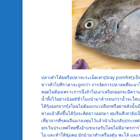
ปลาเต๋าโต้ยหรือปลาจะระเม็ดเทา(Gray pomfret)เป
ขาวทั่วไปที่ราคาจะถูกกว่า การจัดการปลาสดที่จะมาใ
ทอดไม่ต้องเพราะการนึ่งถ้าไม่เอาเหงือกออกจะมีความ
น้ำทิ้งไว้อย่างน้อย8ชั่วโมงนำมาล้างจนกว่าน้ำจะใสแ
ไส้กุ้งออกจากกุ้งโดยไม่ต้องแกะเปลือกหรือผ่าหลังนั้น
หางแล้วดึงขึ้นไส้กุ้งจะติดยาวออกมา ทุนจีนสีเทายังเ
เที่ยวจากที่ๆคนจีนมาลงทุนไว้แล้วนำเงินกลับประเท
ยกเว้นประเทศไทยซึ่งอ้าแขนรอรับโดยไม่มีมาตรการใ
ไอ และทำให้ชุ่มคอ มักนำมาทำเครื่องตุ๋น พะโล้ และ