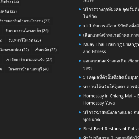
รับจ้าง
(44)
บริการวางฤกษ์มงคล จุดเริ่มต
่หลับ
(33)
ในชีวิต
บจ้างขนส่งสินค้าตามโรงงาน
(22)
x lift กับการเลือกบริษัทติดต
รับเหมางานโครงเหล็ก
(26)
เลือกแหล่งจำหน่ายผ้าคุณภาพ
9)
รับเหมารีโนเวท
(25)
Muay Thai Training Chiangm
นังกลางแปลง
(22)
เข็มเหล็ก
(23)
and Fitness
เช่าอัลพาร์ด พร้อมคนขับ
(27)
ออกแบบก่อสร้างต่อเติม เพื่
วงจร
)
โครงการบ้าน นนทบุรี
(40)
5 เหตุผลที่ตัวปั๊มชื่อยังเป็
หางานไต้หวันให้คุ้มค่า ควรพ
Homestay in Chiang Mai – E
Homestay Yuva
บริการฉายหนังกลางแปลง กับ
ทุกขนาด
Best Beef Restaurant Patta
ทัวร์ปากีสถาน 7 เหตุผลที่ทำใ