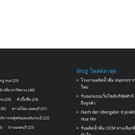
Blog โพสต์ล่าสุด
โรงงานผลิตน้ำดื่ม สมุทรปราก
ang mai
(25)
ใหม่
นำเที่ยวปากีสถาน
(46)
รับออกแบบเว็บไซต์บริษัททัวร
าน
(26)
ตัวปั๊มชื่อ
(24)
ถึงลูกค้า
(45)
ทาวน์โฮม นนทบุรี
(31)
Nach der Übergabe: 6 prakt
บริการรถตู้พร้อมคนขับกระบี่
(22)
Hua Hin
8)
บ้านนนทบุรี
(23)
รับผลิตน้ำดื่ม OEM ทางเลือกท
มั่นใจ