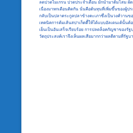
ลดปวดไมเกรน ปวดประจำเดือน มักนำมาต้มโสม ผัดผัก
เนื่องมาหกเดือนติดกัน นั่นคือต้นทุนที่เพิ่มขึ้นของ
กลับเป็นปลาตระกูลปลาข้างตะเภาซึ่งเป็นวงศ์วานของป
เทคนิคการต้มเส้นสปาเก็ตตี้ให้ได้แบบอัลเดนเต้นั้นต้อ
เย็นเป็นอันเสร็จเรียบร้อย การปลดล็อคกัญชาของร
วัตถุประสงค์เราจึงเห็นผลเสียมากกว่าผลดีตามที่รัฐบา