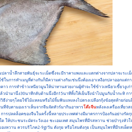
็นปลาน้ำลึกสายพันธุ์จะระเม็ดซึ่งจะมีราคาแพงและแตกต่างจากปลาจะระเม
ช้ในการทำเมนูที่ต่างกันก็มีความต่างกันเช่นนึ่งต้องเอาเหงือกปลาออกแต่ก
คาว การทำข้าวเหนียวมูนให้น่าทานสวยงามผู้ทำจะใช้ข้าวเหนียวเขี้ยวงูเก่
ล้วนำมานึ่ง30นาทีกลับด้านนึ่งอีก15นาทีทิ้งให้เย็นจึงนำไปมูนกับน้ำกะทิ ก
มีวิธีง่ายๆโดยใช้ไม้แหลมหรือไม้จิ้มฟันแทงลงไปตรงเปลือกกุ้งข้อสุดท้ายก่อนถ
ป็นที่จับตามองเราเห็นจากจีนจัดทัวร์มากินอาหาร
โต๊ะจีน
หลังลงเครื่องเที่ยวส
ศ การปลดล็อคของจีนในครั้งนี้หลายประเทศต่างมีมาตรการป้องกันอย่างรัดกุ
ด ให้ประชนระมัดระวังเอง ชะเอมเทศ สมุนไพรที่มีรสหวาน ช่วยบำรุงหัวใจ
ของหวาน ควรบริโภค2-9g/วัน ตังกุย หรือโสมตังกุย เป็นสมุนไพรที่มีรสเผ็ด