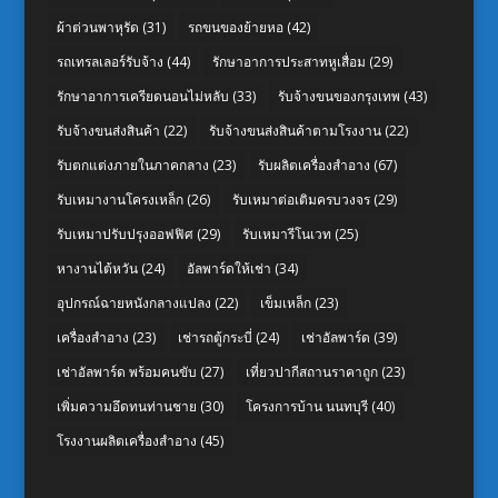
ผ้าต่วนพาหุรัด
(31)
รถขนของย้ายหอ
(42)
รถเทรลเลอร์รับจ้าง
(44)
รักษาอาการประสาทหูเสื่อม
(29)
รักษาอาการเครียดนอนไม่หลับ
(33)
รับจ้างขนของกรุงเทพ
(43)
รับจ้างขนส่งสินค้า
(22)
รับจ้างขนส่งสินค้าตามโรงงาน
(22)
รับตกแต่งภายในภาคกลาง
(23)
รับผลิตเครื่องสำอาง
(67)
รับเหมางานโครงเหล็ก
(26)
รับเหมาต่อเติมครบวงจร
(29)
รับเหมาปรับปรุงออฟฟิศ
(29)
รับเหมารีโนเวท
(25)
หางานไต้หวัน
(24)
อัลพาร์ดให้เช่า
(34)
อุปกรณ์ฉายหนังกลางแปลง
(22)
เข็มเหล็ก
(23)
เครื่องสำอาง
(23)
เช่ารถตู้กระบี่
(24)
เช่าอัลพาร์ด
(39)
เช่าอัลพาร์ด พร้อมคนขับ
(27)
เที่ยวปากีสถานราคาถูก
(23)
เพิ่มความอึดทนท่านชาย
(30)
โครงการบ้าน นนทบุรี
(40)
โรงงานผลิตเครื่องสำอาง
(45)