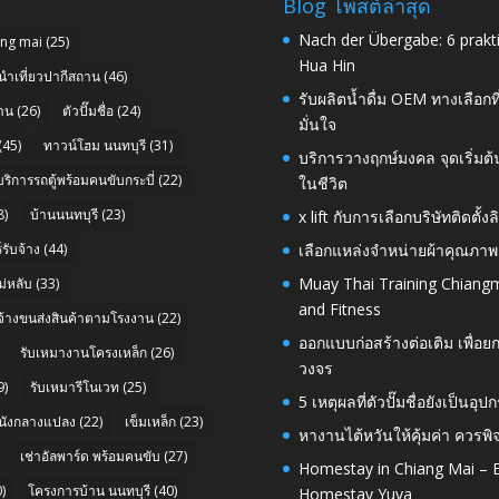
Blog โพสต์ล่าสุด
Nach der Übergabe: 6 prakt
ang mai
(25)
Hua Hin
นำเที่ยวปากีสถาน
(46)
รับผลิตน้ำดื่ม OEM ทางเลือกท
าน
(26)
ตัวปั๊มชื่อ
(24)
มั่นใจ
(45)
ทาวน์โฮม นนทบุรี
(31)
บริการวางฤกษ์มงคล จุดเริ่มต
บริการรถตู้พร้อมคนขับกระบี่
(22)
ในชีวิต
8)
บ้านนนทบุรี
(23)
x lift กับการเลือกบริษัทติดต
รับจ้าง
(44)
เลือกแหล่งจำหน่ายผ้าคุณภาพ
Muay Thai Training Chiangm
่หลับ
(33)
and Fitness
บจ้างขนส่งสินค้าตามโรงงาน
(22)
ออกแบบก่อสร้างต่อเติม เพื่
รับเหมางานโครงเหล็ก
(26)
วงจร
9)
รับเหมารีโนเวท
(25)
5 เหตุผลที่ตัวปั๊มชื่อยังเป็
นังกลางแปลง
(22)
เข็มเหล็ก
(23)
หางานไต้หวันให้คุ้มค่า ควรพ
เช่าอัลพาร์ด พร้อมคนขับ
(27)
Homestay in Chiang Mai – E
)
โครงการบ้าน นนทบุรี
(40)
Homestay Yuva