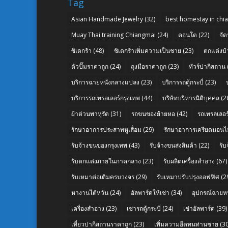
Tag
Asian Handmade Jewelry
(32)
best homestay in chi
Muay Thai training Chiangmai
(24)
คอนโด
(22)
จัด
ซิเดกร้า
(48)
ซิเดกร้าเพิ่มความเป็นชาย
(23)
ตกแต่งบ้
ตัวปั๊มราคาถูก
(24)
ถุงมือราคาถูก
(23)
ทัวร์ปากีสถาน
บริการฉายหนังกลางแปลง
(23)
บริการรถตู้กระบี่
(23)
บริการรถเทรลเลอร์กรุงเทพ
(44)
บริษัทบริหารนิติบุคคล
(2
ผ้าต่วนพาหุรัด
(31)
รถขนของย้ายหอ
(42)
รถเทรลเลอร์
รักษาอาการประสาทหูเสื่อม
(29)
รักษาอาการเครียดนอนไม
รับจ้างขนของกรุงเทพ
(43)
รับจ้างขนส่งสินค้า
(22)
รั
รับตกแต่งภายในภาคกลาง
(23)
รับผลิตเครื่องสำอาง
(67)
รับเหมาต่อเติมครบวงจร
(29)
รับเหมาปรับปรุงออฟฟิศ
(2
หางานไต้หวัน
(24)
อัลพาร์ดให้เช่า
(34)
อุปกรณ์ฉายห
เครื่องสำอาง
(23)
เช่ารถตู้กระบี่
(24)
เช่าอัลพาร์ด
(39)
เที่ยวปากีสถานราคาถูก
(23)
เพิ่มความอึดทนท่านชาย
(30