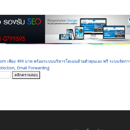
 .com เพียง 499 บาท พร้อมระบบบริหารโดเมนด้วยตัวคุณเอง ฟรี ระบบจัดก
ection, Email Forwarding