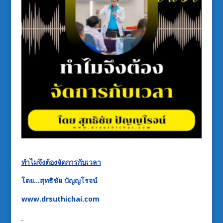
ทำไมจึงต้องจัดการกับเวลา
โดย…สุทธิชัย ปัญญโรจน์
www.drsuthichai.com