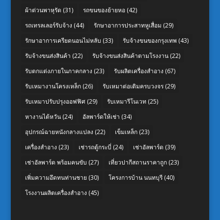
ผ้าต่วนพาหุรัด
(31)
รถขนของย้ายหอ
(42)
รถเทรลเลอร์รับจ้าง
(44)
รักษาอาการประสาทหูเสื่อม
(29)
รักษาอาการเครียดนอนไม่หลับ
(33)
รับจ้างขนของกรุงเทพ
(43)
รับจ้างขนส่งสินค้า
(22)
รับจ้างขนส่งสินค้าตามโรงงาน
(22)
รับตกแต่งภายในภาคกลาง
(23)
รับผลิตเครื่องสำอาง
(67)
รับเหมางานโครงเหล็ก
(26)
รับเหมาต่อเติมครบวงจร
(29)
รับเหมาปรับปรุงออฟฟิศ
(29)
รับเหมารีโนเวท
(25)
หางานไต้หวัน
(24)
อัลพาร์ดให้เช่า
(34)
อุปกรณ์ฉายหนังกลางแปลง
(22)
เข็มเหล็ก
(23)
เครื่องสำอาง
(23)
เช่ารถตู้กระบี่
(24)
เช่าอัลพาร์ด
(39)
เช่าอัลพาร์ด พร้อมคนขับ
(27)
เที่ยวปากีสถานราคาถูก
(23)
เพิ่มความอึดทนท่านชาย
(30)
โครงการบ้าน นนทบุรี
(40)
โรงงานผลิตเครื่องสำอาง
(45)