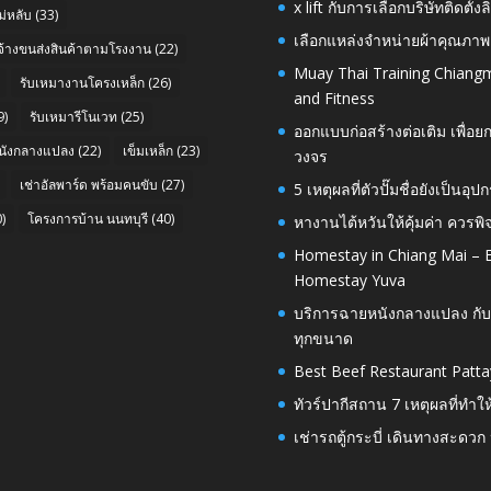
x lift กับการเลือกบริษัทติดต
่หลับ
(33)
เลือกแหล่งจำหน่ายผ้าคุณภาพ
บจ้างขนส่งสินค้าตามโรงงาน
(22)
Muay Thai Training Chiangm
รับเหมางานโครงเหล็ก
(26)
and Fitness
9)
รับเหมารีโนเวท
(25)
ออกแบบก่อสร้างต่อเติม เพื่
นังกลางแปลง
(22)
เข็มเหล็ก
(23)
วงจร
เช่าอัลพาร์ด พร้อมคนขับ
(27)
5 เหตุผลที่ตัวปั๊มชื่อยังเป็
)
โครงการบ้าน นนทบุรี
(40)
หางานไต้หวันให้คุ้มค่า ควรพ
Homestay in Chiang Mai – E
Homestay Yuva
บริการฉายหนังกลางแปลง กับ
ทุกขนาด
Best Beef Restaurant Patta
ทัวร์ปากีสถาน 7 เหตุผลที่ทำใ
เช่ารถตู้กระบี่ เดินทางสะดว