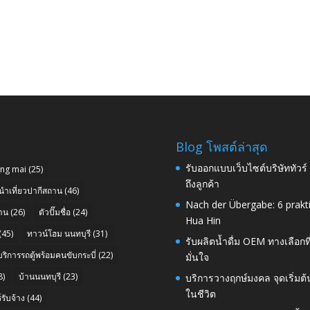
Blog โพสต์ล่าสุด
รับออกแบบเว็บไซต์บริษัททัวร
ang mai
(25)
ถึงลูกค้า
นำเที่ยวปากีสถาน
(46)
Nach der Übergabe: 6 prakt
าน
(26)
ตัวปั๊มชื่อ
(24)
Hua Hin
(45)
ทาวน์โฮม นนทบุรี
(31)
รับผลิตน้ำดื่ม OEM ทางเลือกท
บริการรถตู้พร้อมคนขับกระบี่
(22)
มั่นใจ
8)
บ้านนนทบุรี
(23)
บริการวางฤกษ์มงคล จุดเริ่มต
ในชีวิต
รับจ้าง
(44)