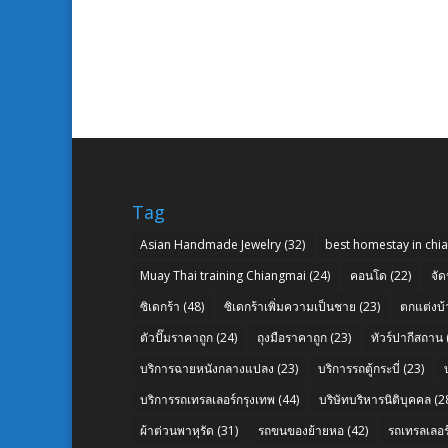
Tag
Asian Handmade Jewelry
(32)
best homestay in chi
Muay Thai training Chiangmai
(24)
คอนโด
(22)
จัด
ซิเดกร้า
(48)
ซิเดกร้าเพิ่มความเป็นชาย
(23)
ตกแต่งบ้
ตัวปั๊มราคาถูก
(24)
ถุงมือราคาถูก
(23)
ทัวร์ปากีสถาน
บริการฉายหนังกลางแปลง
(23)
บริการรถตู้กระบี่
(23)
บริการรถเทรลเลอร์กรุงเทพ
(44)
บริษัทบริหารนิติบุคคล
(2
ผ้าต่วนพาหุรัด
(31)
รถขนของย้ายหอ
(42)
รถเทรลเลอร์