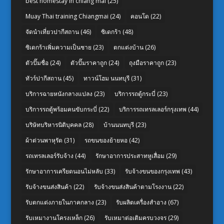
best homestay in chiang mai
(25)
Muay Thai training Chiangmai
(24)
คอนโด
(22)
จัดนำเที่ยวปากีสถาน
(46)
ซิเดกร้า
(48)
ซิเดกร้าเพิ่มความเป็นชาย
(23)
ตกแต่งบ้าน
(26)
ตัวปั๊มชื่อ
(24)
ตัวปั๊มราคาถูก
(24)
ถุงมือราคาถูก
(23)
ทัวร์ปากีสถาน
(45)
ทาวน์โฮม นนทบุรี
(31)
บริการฉายหนังกลางแปลง
(23)
บริการรถตู้กระบี่
(23)
บริการรถตู้พร้อมคนขับกระบี่
(22)
บริการรถเทรลเลอร์กรุงเทพ
(44)
บริษัทบริหารนิติบุคคล
(28)
บ้านนนทบุรี
(23)
ผ้าต่วนพาหุรัด
(31)
รถขนของย้ายหอ
(42)
รถเทรลเลอร์รับจ้าง
(44)
รักษาอาการประสาทหูเสื่อม
(29)
รักษาอาการเครียดนอนไม่หลับ
(33)
รับจ้างขนของกรุงเทพ
(43)
รับจ้างขนส่งสินค้า
(22)
รับจ้างขนส่งสินค้าตามโรงงาน
(22)
รับตกแต่งภายในภาคกลาง
(23)
รับผลิตเครื่องสำอาง
(67)
รับเหมางานโครงเหล็ก
(26)
รับเหมาต่อเติมครบวงจร
(29)