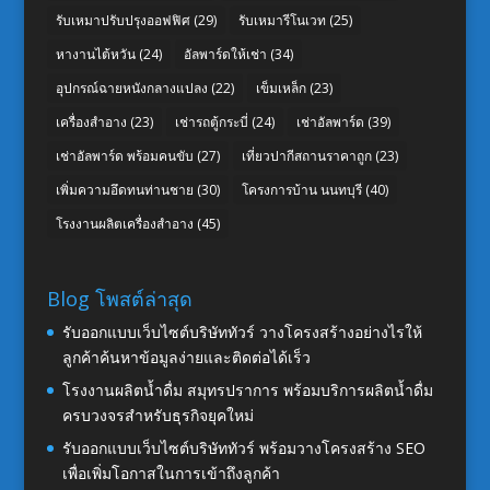
รับเหมาปรับปรุงออฟฟิศ
(29)
รับเหมารีโนเวท
(25)
หางานไต้หวัน
(24)
อัลพาร์ดให้เช่า
(34)
อุปกรณ์ฉายหนังกลางแปลง
(22)
เข็มเหล็ก
(23)
เครื่องสำอาง
(23)
เช่ารถตู้กระบี่
(24)
เช่าอัลพาร์ด
(39)
เช่าอัลพาร์ด พร้อมคนขับ
(27)
เที่ยวปากีสถานราคาถูก
(23)
เพิ่มความอึดทนท่านชาย
(30)
โครงการบ้าน นนทบุรี
(40)
โรงงานผลิตเครื่องสำอาง
(45)
Blog โพสต์ล่าสุด
รับออกแบบเว็บไซต์บริษัททัวร์ วางโครงสร้างอย่างไรให้
ลูกค้าค้นหาข้อมูลง่ายและติดต่อได้เร็ว
โรงงานผลิตน้ำดื่ม สมุทรปราการ พร้อมบริการผลิตน้ำดื่ม
ครบวงจรสำหรับธุรกิจยุคใหม่
รับออกแบบเว็บไซต์บริษัททัวร์ พร้อมวางโครงสร้าง SEO
เพื่อเพิ่มโอกาสในการเข้าถึงลูกค้า