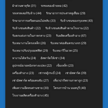
ผ้าต่วนพาหุรัด
(31)
รถขนของย้ายหอ
(42)
รถเทรลเลอร์รับจ้าง
(44)
รักษาอาการประสาทหูเสื่อม
(29)
รักษาอาการเครียดนอนไม่หลับ
(33)
รับจ้างขนของกรุงเทพ
(43)
รับจ้างขนส่งสินค้า
(22)
รับจ้างขนส่งสินค้าตามโรงงาน
(22)
รับตกแต่งภายในภาคกลาง
(23)
รับผลิตเครื่องสำอาง
(67)
รับเหมางานโครงเหล็ก
(26)
รับเหมาต่อเติมครบวงจร
(29)
รับเหมาปรับปรุงออฟฟิศ
(29)
รับเหมารีโนเวท
(25)
หางานไต้หวัน
(24)
อัลพาร์ดให้เช่า
(34)
อุปกรณ์ฉายหนังกลางแปลง
(22)
เข็มเหล็ก
(23)
เครื่องสำอาง
(23)
เช่ารถตู้กระบี่
(24)
เช่าอัลพาร์ด
(39)
เช่าอัลพาร์ด พร้อมคนขับ
(27)
เที่ยวปากีสถานราคาถูก
(23)
เพิ่มความอึดทนท่านชาย
(30)
โครงการบ้าน นนทบุรี
(40)
โรงงานผลิตเครื่องสำอาง
(45)