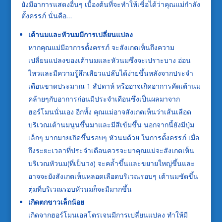
ยังมีอาการแสดงอื่นๆ เบื้องต้นที่จะทำให้เชื่อได้ว่าคุณแม่กำลัง
ตั้งครรภ์ นั่นคือ…
เต้านมและหัวนมมีการเปลี่ยนแปลง
หากคุณแม่มีอาการตั้งครรภ์ จะสังเกตเห็นถึงความ
เปลี่ยนแปลงของเต้านมและหัวนมซึ่งจะเปราะบาง อ่อน
ไหวและมีความรู้สึกเสียวแปล๊บได้ง่ายขึ้นหลังจากประจำ
เดือนขาดประมาณ 1 สัปดาห์ หรืออาจเกิดอาการคัดเต้านม
คล้ายๆกับอาการก่อนมีประจำเดือนซึ่งเป็นผลมาจาก
ฮอร์โมนนั่นเอง อีกทั้ง คุณแม่อาจสังเกตเห็นว่าเส้นเลือด
บริเวณเต้านมนูนขึ้นมาและมีสีเข้มขึ้น นอกจากนี้ยังมีปุ่ม
เล็กๆ มากมายเกิดขึ้นรอบๆ หัวนมด้วย ในการตั้งครรภ์ เมื่อ
ถึงระยะเวลาที่ประจำเดือนควรจะมาคุณแม่จะสังเกตเห็น
บริเวณหัวนม(ที่เป็นวง) จะคล้ำขึ้นและขยายใหญ่ขึ้นและ
อาจจะยังสังเกตเห็นหลอดเลือดบริเวณรอบๆ เต้านมชัดขึ้น
ตุ่มที่บริเวณรอบหัวนมก็จะมีมากขึ้น
เกิดตกขาวเล็กน้อย
เกิดจากฮอร์โมนเอสโตรเจนมีการเปลี่ยนแปลง ทำให้มี