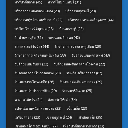
ทัวร์ปากีสถาน
(45)
ทาวน์โฮม นนทบุรี
(31)
บริการฉายหนังกลางแปลง
(23)
บริการรถตู้กระบี่
(23)
บริการรถตู้พร้อมคนขับกระบี่
(22)
บริการรถเทรลเลอร์กรุงเทพ
(44)
บริษัทบริหารนิติบุคคล
(28)
บ้านนนทบุรี
(23)
ผ้าต่วนพาหุรัด
(31)
รถขนของย้ายหอ
(42)
รถเทรลเลอร์รับจ้าง
(44)
รักษาอาการประสาทหูเสื่อม
(29)
รักษาอาการเครียดนอนไม่หลับ
(33)
รับจ้างขนของกรุงเทพ
(43)
รับจ้างขนส่งสินค้า
(22)
รับจ้างขนส่งสินค้าตามโรงงาน
(22)
รับตกแต่งภายในภาคกลาง
(23)
รับผลิตเครื่องสำอาง
(67)
รับเหมางานโครงเหล็ก
(26)
รับเหมาต่อเติมครบวงจร
(29)
รับเหมาปรับปรุงออฟฟิศ
(29)
รับเหมารีโนเวท
(25)
หางานไต้หวัน
(24)
อัลพาร์ดให้เช่า
(34)
อุปกรณ์ฉายหนังกลางแปลง
(22)
เข็มเหล็ก
(23)
เครื่องสำอาง
(23)
เช่ารถตู้กระบี่
(24)
เช่าอัลพาร์ด
(39)
เช่าอัลพาร์ด พร้อมคนขับ
(27)
เที่ยวปากีสถานราคาถูก
(23)