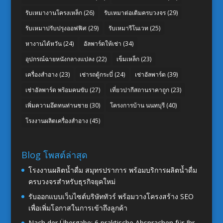
รับเหมางานโครงเหล็ก
(26)
รับเหมาต่อเติมครบวงจร
(29)
รับเหมาปรับปรุงออฟฟิศ
(29)
รับเหมารีโนเวท
(25)
หางานไต้หวัน
(24)
อัลพาร์ดให้เช่า
(34)
อุปกรณ์ฉายหนังกลางแปลง
(22)
เข็มเหล็ก
(23)
เครื่องสำอาง
(23)
เช่ารถตู้กระบี่
(24)
เช่าอัลพาร์ด
(39)
เช่าอัลพาร์ด พร้อมคนขับ
(27)
เที่ยวปากีสถานราคาถูก
(23)
เพิ่มความอึดทนท่านชาย
(30)
โครงการบ้าน นนทบุรี
(40)
โรงงานผลิตเครื่องสำอาง
(45)
Blog โพสต์ล่าสุด
โรงงานผลิตน้ำดื่ม สมุทรปราการ พร้อมบริการผลิตน้ำดื่ม
ครบวงจรสำหรับธุรกิจยุคใหม่
รับออกแบบเว็บไซต์บริษัททัวร์ พร้อมวางโครงสร้าง SEO
เพื่อเพิ่มโอกาสในการเข้าถึงลูกค้า
Nach der Übergabe: 6 praktische Absprachen für Ihr