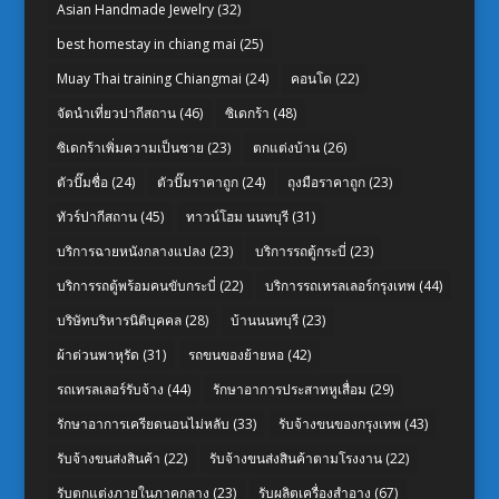
Asian Handmade Jewelry
(32)
best homestay in chiang mai
(25)
Muay Thai training Chiangmai
(24)
คอนโด
(22)
จัดนำเที่ยวปากีสถาน
(46)
ซิเดกร้า
(48)
ซิเดกร้าเพิ่มความเป็นชาย
(23)
ตกแต่งบ้าน
(26)
ตัวปั๊มชื่อ
(24)
ตัวปั๊มราคาถูก
(24)
ถุงมือราคาถูก
(23)
ทัวร์ปากีสถาน
(45)
ทาวน์โฮม นนทบุรี
(31)
บริการฉายหนังกลางแปลง
(23)
บริการรถตู้กระบี่
(23)
บริการรถตู้พร้อมคนขับกระบี่
(22)
บริการรถเทรลเลอร์กรุงเทพ
(44)
บริษัทบริหารนิติบุคคล
(28)
บ้านนนทบุรี
(23)
ผ้าต่วนพาหุรัด
(31)
รถขนของย้ายหอ
(42)
รถเทรลเลอร์รับจ้าง
(44)
รักษาอาการประสาทหูเสื่อม
(29)
รักษาอาการเครียดนอนไม่หลับ
(33)
รับจ้างขนของกรุงเทพ
(43)
รับจ้างขนส่งสินค้า
(22)
รับจ้างขนส่งสินค้าตามโรงงาน
(22)
รับตกแต่งภายในภาคกลาง
(23)
รับผลิตเครื่องสำอาง
(67)