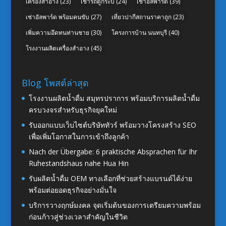
เครื่องสำอาง
(23)
เช่ารถตู้กระบี่
(24)
เช่าอัลพาร์ด
(39)
เช่าอัลพาร์ด พร้อมคนขับ
(27)
เที่ยวปากีสถานราคาถูก
(23)
เพิ่มความอึดทนท่านชาย
(30)
โครงการบ้าน นนทบุรี
(40)
โรงงานผลิตเครื่องสำอาง
(45)
Blog โพสต์ล่าสุด
โรงงานผลิตน้ำดื่ม สมุทรปราการ พร้อมบริการผลิตน้ำดื่ม
ครบวงจรสำหรับธุรกิจยุคใหม่
รับออกแบบเว็บไซต์บริษัททัวร์ พร้อมวางโครงสร้าง SEO
เพื่อเพิ่มโอกาสในการเข้าถึงลูกค้า
Nach der Übergabe: 6 praktische Absprachen für Ihr
Ruhestandshaus nahe Hua Hin
รับผลิตน้ำดื่ม OEM ทางเลือกที่ช่วยสร้างแบรนด์ได้ง่าย
พร้อมต่อยอดธุรกิจอย่างมั่นใจ
บริการวางฤกษ์มงคล จุดเริ่มต้นของการเตรียมความพร้อม
ก่อนก้าวสู่ช่วงเวลาสำคัญในชีวิต