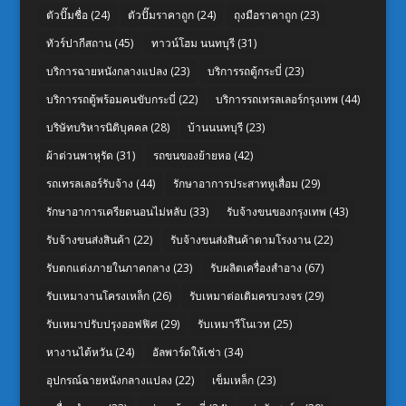
ตัวปั๊มชื่อ
(24)
ตัวปั๊มราคาถูก
(24)
ถุงมือราคาถูก
(23)
ทัวร์ปากีสถาน
(45)
ทาวน์โฮม นนทบุรี
(31)
บริการฉายหนังกลางแปลง
(23)
บริการรถตู้กระบี่
(23)
บริการรถตู้พร้อมคนขับกระบี่
(22)
บริการรถเทรลเลอร์กรุงเทพ
(44)
บริษัทบริหารนิติบุคคล
(28)
บ้านนนทบุรี
(23)
ผ้าต่วนพาหุรัด
(31)
รถขนของย้ายหอ
(42)
รถเทรลเลอร์รับจ้าง
(44)
รักษาอาการประสาทหูเสื่อม
(29)
รักษาอาการเครียดนอนไม่หลับ
(33)
รับจ้างขนของกรุงเทพ
(43)
รับจ้างขนส่งสินค้า
(22)
รับจ้างขนส่งสินค้าตามโรงงาน
(22)
รับตกแต่งภายในภาคกลาง
(23)
รับผลิตเครื่องสำอาง
(67)
รับเหมางานโครงเหล็ก
(26)
รับเหมาต่อเติมครบวงจร
(29)
รับเหมาปรับปรุงออฟฟิศ
(29)
รับเหมารีโนเวท
(25)
หางานไต้หวัน
(24)
อัลพาร์ดให้เช่า
(34)
อุปกรณ์ฉายหนังกลางแปลง
(22)
เข็มเหล็ก
(23)