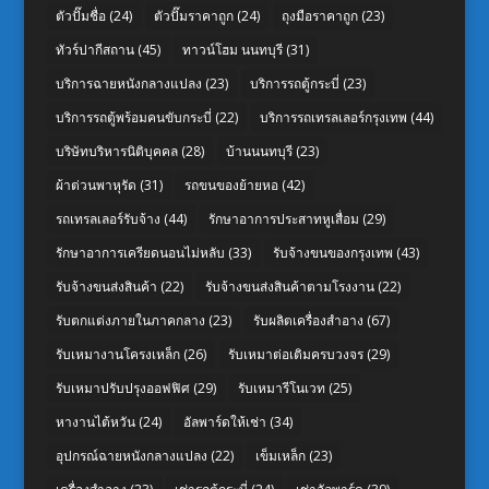
ตัวปั๊มชื่อ
(24)
ตัวปั๊มราคาถูก
(24)
ถุงมือราคาถูก
(23)
ทัวร์ปากีสถาน
(45)
ทาวน์โฮม นนทบุรี
(31)
บริการฉายหนังกลางแปลง
(23)
บริการรถตู้กระบี่
(23)
บริการรถตู้พร้อมคนขับกระบี่
(22)
บริการรถเทรลเลอร์กรุงเทพ
(44)
บริษัทบริหารนิติบุคคล
(28)
บ้านนนทบุรี
(23)
ผ้าต่วนพาหุรัด
(31)
รถขนของย้ายหอ
(42)
รถเทรลเลอร์รับจ้าง
(44)
รักษาอาการประสาทหูเสื่อม
(29)
รักษาอาการเครียดนอนไม่หลับ
(33)
รับจ้างขนของกรุงเทพ
(43)
รับจ้างขนส่งสินค้า
(22)
รับจ้างขนส่งสินค้าตามโรงงาน
(22)
รับตกแต่งภายในภาคกลาง
(23)
รับผลิตเครื่องสำอาง
(67)
รับเหมางานโครงเหล็ก
(26)
รับเหมาต่อเติมครบวงจร
(29)
รับเหมาปรับปรุงออฟฟิศ
(29)
รับเหมารีโนเวท
(25)
หางานไต้หวัน
(24)
อัลพาร์ดให้เช่า
(34)
อุปกรณ์ฉายหนังกลางแปลง
(22)
เข็มเหล็ก
(23)