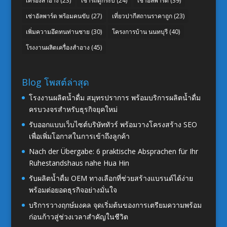
เครื่องสำอาง
(23)
เช่ารถตู้กระบี่
(24)
เช่าอัลพาร์ด
(39)
เช่าอัลพาร์ด พร้อมคนขับ
(27)
เที่ยวปากีสถานราคาถูก
(23)
เพิ่มความอึดทนท่านชาย
(30)
โครงการบ้าน นนทบุรี
(40)
โรงงานผลิตเครื่องสำอาง
(45)
Blog โพสต์ล่าสุด
โรงงานผลิตน้ำดื่ม สมุทรปราการ พร้อมบริการผลิตน้ำดื่ม
ครบวงจรสำหรับธุรกิจยุคใหม่
รับออกแบบเว็บไซต์บริษัททัวร์ พร้อมวางโครงสร้าง SEO
เพื่อเพิ่มโอกาสในการเข้าถึงลูกค้า
Nach der Übergabe: 6 praktische Absprachen für Ihr
Ruhestandshaus nahe Hua Hin
รับผลิตน้ำดื่ม OEM ทางเลือกที่ช่วยสร้างแบรนด์ได้ง่าย
พร้อมต่อยอดธุรกิจอย่างมั่นใจ
บริการวางฤกษ์มงคล จุดเริ่มต้นของการเตรียมความพร้อม
ก่อนก้าวสู่ช่วงเวลาสำคัญในชีวิต