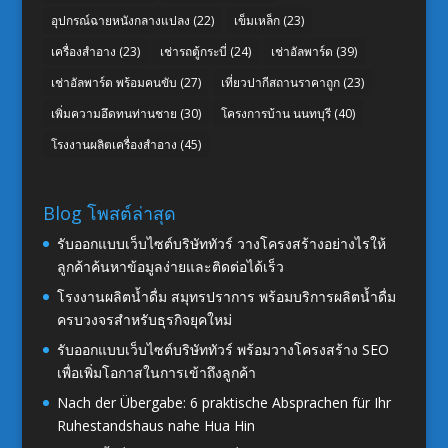
อุปกรณ์ฉายหนังกลางแปลง
(22)
เข็มเหล็ก
(23)
เครื่องสำอาง
(23)
เช่ารถตู้กระบี่
(24)
เช่าอัลพาร์ด
(39)
เช่าอัลพาร์ด พร้อมคนขับ
(27)
เที่ยวปากีสถานราคาถูก
(23)
เพิ่มความอึดทนท่านชาย
(30)
โครงการบ้าน นนทบุรี
(40)
โรงงานผลิตเครื่องสำอาง
(45)
Blog โพสต์ล่าสุด
รับออกแบบเว็บไซต์บริษัททัวร์ วางโครงสร้างอย่างไรให้
ลูกค้าค้นหาข้อมูลง่ายและติดต่อได้เร็ว
โรงงานผลิตน้ำดื่ม สมุทรปราการ พร้อมบริการผลิตน้ำดื่ม
ครบวงจรสำหรับธุรกิจยุคใหม่
รับออกแบบเว็บไซต์บริษัททัวร์ พร้อมวางโครงสร้าง SEO
เพื่อเพิ่มโอกาสในการเข้าถึงลูกค้า
Nach der Übergabe: 6 praktische Absprachen für Ihr
Ruhestandshaus nahe Hua Hin