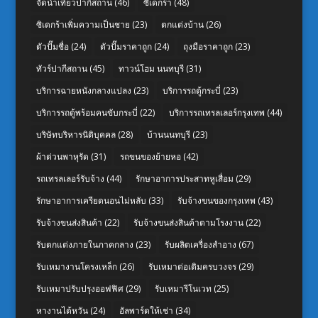
จัดนำเที่ยวปากีสถาน
(46)
ซิเดกร้า
(48)
ซิเดกร้าเพิ่มความเป็นชาย
(23)
ตกแต่งบ้าน
(26)
ตัวปั๊มชื่อ
(24)
ตัวปั๊มราคาถูก
(24)
ถุงมือราคาถูก
(23)
ทัวร์ปากีสถาน
(45)
ทาวน์โฮม นนทบุรี
(31)
บริการฉายหนังกลางแปลง
(23)
บริการรถตู้กระบี่
(23)
บริการรถตู้พร้อมคนขับกระบี่
(22)
บริการรถเทรลเลอร์กรุงเทพ
(44)
บริษัทบริหารนิติบุคคล
(28)
บ้านนนทบุรี
(23)
ผ้าต่วนพาหุรัด
(31)
รถขนของย้ายหอ
(42)
รถเทรลเลอร์รับจ้าง
(44)
รักษาอาการประสาทหูเสื่อม
(29)
รักษาอาการเครียดนอนไม่หลับ
(33)
รับจ้างขนของกรุงเทพ
(43)
รับจ้างขนส่งสินค้า
(22)
รับจ้างขนส่งสินค้าตามโรงงาน
(22)
รับตกแต่งภายในภาคกลาง
(23)
รับผลิตเครื่องสำอาง
(67)
รับเหมางานโครงเหล็ก
(26)
รับเหมาต่อเติมครบวงจร
(29)
รับเหมาปรับปรุงออฟฟิศ
(29)
รับเหมารีโนเวท
(25)
หางานไต้หวัน
(24)
อัลพาร์ดให้เช่า
(34)