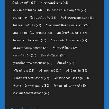
ผ้าต่วนพาหุรัด
(31)
รถขนของย้ายหอ
(42)
รถเทรลเลอร์รับจ้าง
(44)
รักษาอาการประสาทหูเสื่อม
(29)
รักษาอาการเครียดนอนไม่หลับ
(33)
รับจ้างขนของกรุงเทพ
(43)
รับจ้างขนส่งสินค้า
(22)
รับจ้างขนส่งสินค้าตามโรงงาน
(22)
รับตกแต่งภายในภาคกลาง
(23)
รับผลิตเครื่องสำอาง
(67)
รับเหมางานโครงเหล็ก
(26)
รับเหมาต่อเติมครบวงจร
(29)
รับเหมาปรับปรุงออฟฟิศ
(29)
รับเหมารีโนเวท
(25)
หางานไต้หวัน
(24)
อัลพาร์ดให้เช่า
(34)
อุปกรณ์ฉายหนังกลางแปลง
(22)
เข็มเหล็ก
(23)
เครื่องสำอาง
(23)
เช่ารถตู้กระบี่
(24)
เช่าอัลพาร์ด
(39)
เช่าอัลพาร์ด พร้อมคนขับ
(27)
เที่ยวปากีสถานราคาถูก
(23)
เพิ่มความอึดทนท่านชาย
(30)
โครงการบ้าน นนทบุรี
(40)
โรงงานผลิตเครื่องสำอาง
(45)