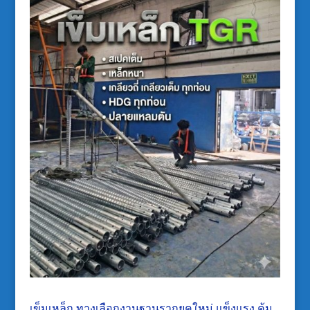
เข็มเหล็ก ทางเลือกงานฐานรากยุคใหม่ แข็งแรง คุ้ม