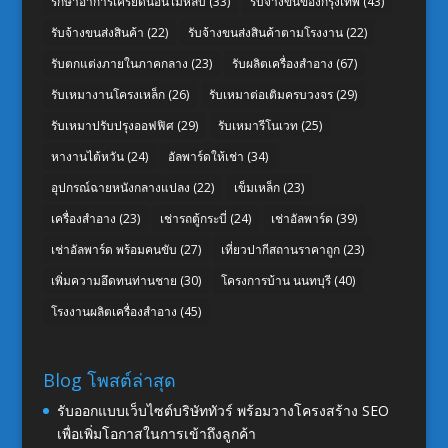
รักษาอาการเครียดนอนไม่หลับ
(33)
รับจ้างขนของกรุงเทพ
(43)
รับจ้างขนส่งสินค้า
(22)
รับจ้างขนส่งสินค้าตามโรงงาน
(22)
รับตกแต่งภายในภาคกลาง
(23)
รับผลิตเครื่องสำอาง
(67)
รับเหมางานโครงเหล็ก
(26)
รับเหมาต่อเติมครบวงจร
(29)
รับเหมาปรับปรุงออฟฟิศ
(29)
รับเหมารีโนเวท
(25)
หางานไต้หวัน
(24)
อัลพาร์ดให้เช่า
(34)
อุปกรณ์ฉายหนังกลางแปลง
(22)
เข็มเหล็ก
(23)
เครื่องสำอาง
(23)
เช่ารถตู้กระบี่
(24)
เช่าอัลพาร์ด
(39)
เช่าอัลพาร์ด พร้อมคนขับ
(27)
เที่ยวปากีสถานราคาถูก
(23)
เพิ่มความอึดทนท่านชาย
(30)
โครงการบ้าน นนทบุรี
(40)
โรงงานผลิตเครื่องสำอาง
(45)
Blog โพสต์ล่าสุด
รับออกแบบเว็บไซต์บริษัททัวร์ พร้อมวางโครงสร้าง SEO
เพื่อเพิ่มโอกาสในการเข้าถึงลูกค้า