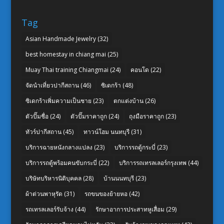
Tag
Asian Handmade Jewelry
(32)
best homestay in chiang mai
(25)
Muay Thai training Chiangmai
(24)
คอนโด
(22)
จัดนำเที่ยวปากีสถาน
(46)
ซิเดกร้า
(48)
ซิเดกร้าเพิ่มความเป็นชาย
(23)
ตกแต่งบ้าน
(26)
ตัวปั๊มชื่อ
(24)
ตัวปั๊มราคาถูก
(24)
ถุงมือราคาถูก
(23)
ทัวร์ปากีสถาน
(45)
ทาวน์โฮม นนทบุรี
(31)
บริการฉายหนังกลางแปลง
(23)
บริการรถตู้กระบี่
(23)
บริการรถตู้พร้อมคนขับกระบี่
(22)
บริการรถเทรลเลอร์กรุงเทพ
(44)
บริษัทบริหารนิติบุคคล
(28)
บ้านนนทบุรี
(23)
ผ้าต่วนพาหุรัด
(31)
รถขนของย้ายหอ
(42)
รถเทรลเลอร์รับจ้าง
(44)
รักษาอาการประสาทหูเสื่อม
(29)