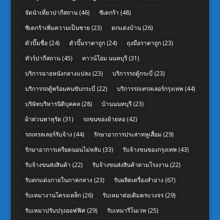
จัดนำเที่ยวปากีสถาน
(46)
ซิเดกร้า
(48)
ซิเดกร้าเพิ่มความเป็นชาย
(23)
ตกแต่งบ้าน
(26)
ตัวปั๊มชื่อ
(24)
ตัวปั๊มราคาถูก
(24)
ถุงมือราคาถูก
(23)
ทัวร์ปากีสถาน
(45)
ทาวน์โฮม นนทบุรี
(31)
บริการฉายหนังกลางแปลง
(23)
บริการรถตู้กระบี่
(23)
บริการรถตู้พร้อมคนขับกระบี่
(22)
บริการรถเทรลเลอร์กรุงเทพ
(44)
บริษัทบริหารนิติบุคคล
(28)
บ้านนนทบุรี
(23)
ผ้าต่วนพาหุรัด
(31)
รถขนของย้ายหอ
(42)
รถเทรลเลอร์รับจ้าง
(44)
รักษาอาการประสาทหูเสื่อม
(29)
รักษาอาการเครียดนอนไม่หลับ
(33)
รับจ้างขนของกรุงเทพ
(43)
รับจ้างขนส่งสินค้า
(22)
รับจ้างขนส่งสินค้าตามโรงงาน
(22)
รับตกแต่งภายในภาคกลาง
(23)
รับผลิตเครื่องสำอาง
(67)
รับเหมางานโครงเหล็ก
(26)
รับเหมาต่อเติมครบวงจร
(29)
รับเหมาปรับปรุงออฟฟิศ
(29)
รับเหมารีโนเวท
(25)