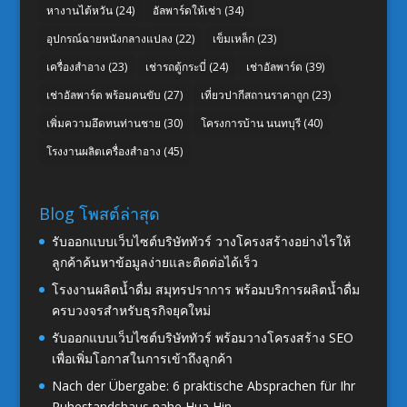
หางานไต้หวัน
(24)
อัลพาร์ดให้เช่า
(34)
อุปกรณ์ฉายหนังกลางแปลง
(22)
เข็มเหล็ก
(23)
เครื่องสำอาง
(23)
เช่ารถตู้กระบี่
(24)
เช่าอัลพาร์ด
(39)
เช่าอัลพาร์ด พร้อมคนขับ
(27)
เที่ยวปากีสถานราคาถูก
(23)
เพิ่มความอึดทนท่านชาย
(30)
โครงการบ้าน นนทบุรี
(40)
โรงงานผลิตเครื่องสำอาง
(45)
Blog โพสต์ล่าสุด
รับออกแบบเว็บไซต์บริษัททัวร์ วางโครงสร้างอย่างไรให้
ลูกค้าค้นหาข้อมูลง่ายและติดต่อได้เร็ว
โรงงานผลิตน้ำดื่ม สมุทรปราการ พร้อมบริการผลิตน้ำดื่ม
ครบวงจรสำหรับธุรกิจยุคใหม่
รับออกแบบเว็บไซต์บริษัททัวร์ พร้อมวางโครงสร้าง SEO
เพื่อเพิ่มโอกาสในการเข้าถึงลูกค้า
Nach der Übergabe: 6 praktische Absprachen für Ihr
Ruhestandshaus nahe Hua Hin