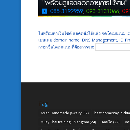
ไม่พร้อมทำเว็บไซต์ แต่คิดชื่อได้แล้ว จดโดเมนเนม
เมนเนม domain name, DNS Management, ID Prot
กรอกชื่อโดเมนเนมที่ต้องการจด:
Tag
Asian Handmade Jewelry
(32)
best homestay in chi
Muay Thai training Chiangmai
(24)
คอนโด
(22)
จัด