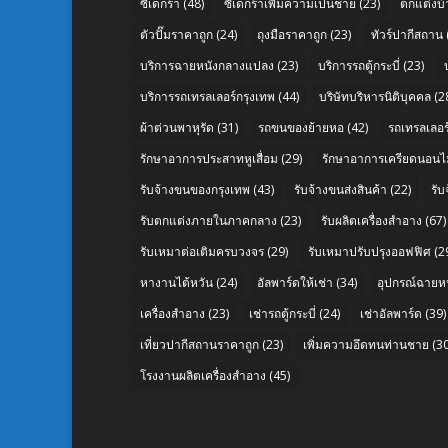
ซิเดกร้า
(48)
ซิเดกร้าเพิ่มความเป็นชาย
(23)
ตกแต่งบ้
ตัวปั๊มราคาถูก
(24)
ถุงมือราคาถูก
(23)
ทัวร์ปากีสถาน
บริการฉายหนังกลางแปลง
(23)
บริการรถตู้กระบี่
(23)
บริการรถเทรลเลอร์กรุงเทพ
(44)
บริษัทบริหารนิติบุคคล
(2
ผ้าต่วนพาหุรัด
(31)
รถขนของย้ายหอ
(42)
รถเทรลเลอร์
รักษาอาการประสาทหูเสื่อม
(29)
รักษาอาการเครียดนอนไม
รับจ้างขนของกรุงเทพ
(43)
รับจ้างขนส่งสินค้า
(22)
รั
รับตกแต่งภายในภาคกลาง
(23)
รับผลิตเครื่องสำอาง
(67)
รับเหมาต่อเติมครบวงจร
(29)
รับเหมาปรับปรุงออฟฟิศ
(2
หางานไต้หวัน
(24)
อัลพาร์ดให้เช่า
(34)
อุปกรณ์ฉายห
เครื่องสำอาง
(23)
เช่ารถตู้กระบี่
(24)
เช่าอัลพาร์ด
(39)
เที่ยวปากีสถานราคาถูก
(23)
เพิ่มความอึดทนท่านชาย
(30
โรงงานผลิตเครื่องสำอาง
(45)