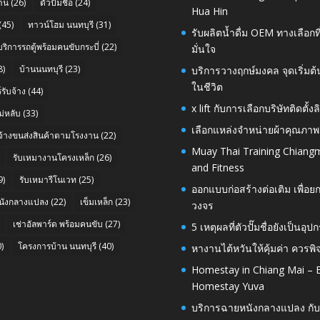
าน
(26)
ตัวปั๊มชื่อ
(24)
Hua Hin
(45)
ทาวน์โฮม นนทบุรี
(31)
รับผลิตน้ำดื่ม OEM ทางเลือกท
บริการรถตู้พร้อมคนขับกระบี่
(22)
มั่นใจ
8)
บ้านนนทบุรี
(23)
บริการวางฤกษ์มงคล จุดเริ่มต
ในชีวิต
รับจ้าง
(44)
x lift กับการเลือกบริษัทติดต
่หลับ
(33)
เลือกแหล่งจำหน่ายผ้าคุณภาพ
บจ้างขนส่งสินค้าตามโรงงาน
(22)
Muay Thai Training Chiangm
รับเหมางานโครงเหล็ก
(26)
and Fitness
9)
รับเหมารีโนเวท
(25)
ออกแบบก่อสร้างต่อเติม เพื่
นังกลางแปลง
(22)
เข็มเหล็ก
(23)
วงจร
เช่าอัลพาร์ด พร้อมคนขับ
(27)
5 เหตุผลที่ตัวปั๊มชื่อยังเป็
)
โครงการบ้าน นนทบุรี
(40)
หางานไต้หวันให้คุ้มค่า ควรพ
Homestay in Chiang Mai – E
Homestay Yuva
บริการฉายหนังกลางแปลง กับ