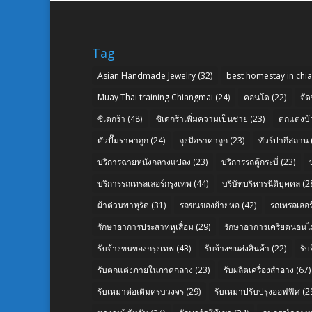
Tag
Asian Handmade Jewelry
(32)
best homestay in chi
Muay Thai training Chiangmai
(24)
คอนโด
(22)
จัด
ซิเดกร้า
(48)
ซิเดกร้าเพิ่มความเป็นชาย
(23)
ตกแต่งบ้
ตัวปั๊มราคาถูก
(24)
ถุงมือราคาถูก
(23)
ทัวร์ปากีสถาน
บริการฉายหนังกลางแปลง
(23)
บริการรถตู้กระบี่
(23)
บริการรถเทรลเลอร์กรุงเทพ
(44)
บริษัทบริหารนิติบุคคล
(2
ผ้าต่วนพาหุรัด
(31)
รถขนของย้ายหอ
(42)
รถเทรลเลอร์
รักษาอาการประสาทหูเสื่อม
(29)
รักษาอาการเครียดนอนไม
รับจ้างขนของกรุงเทพ
(43)
รับจ้างขนส่งสินค้า
(22)
รั
รับตกแต่งภายในภาคกลาง
(23)
รับผลิตเครื่องสำอาง
(67)
รับเหมาต่อเติมครบวงจร
(29)
รับเหมาปรับปรุงออฟฟิศ
(2