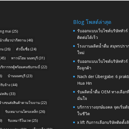
Blog โพสต์ล่าสุด
รับออกแบบเว็บไซต์บริษัททัวร
ang mai
(25)
ติดต่อได้เร็ว
นำเที่ยวปากีสถาน
(46)
โรงงานผลิตน้ำดื่ม สมุทรปราก
าน
(26)
ตัวปั๊มชื่อ
(24)
ใหม่
(45)
ทาวน์โฮม นนทบุรี
(31)
รับออกแบบเว็บไซต์บริษัททัวร
บริการรถตู้พร้อมคนขับกระบี่
(22)
ถึงลูกค้า
8)
บ้านนนทบุรี
(23)
Nach der Übergabe: 6 prakt
Hua Hin
รับจ้าง
(44)
รับผลิตน้ำดื่ม OEM ทางเลือกท
่หลับ
(33)
มั่นใจ
บจ้างขนส่งสินค้าตามโรงงาน
(22)
บริการวางฤกษ์มงคล จุดเริ่มต
รับเหมางานโครงเหล็ก
(26)
ในชีวิต
9)
รับเหมารีโนเวท
(25)
x lift กับการเลือกบริษัทติดต