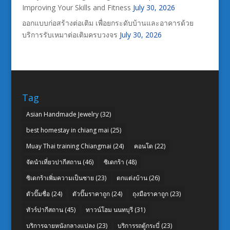
Improving Your Skills and Fitness
July 30, 2026
ออกแบบก่อสร้างต่อเติม เพื่อยกระดับบ้านและอาคารด้วย
บริการรับเหมาต่อเติมครบวงจร
July 30, 2026
Tag
Asian Handmade Jewelry
(32)
best homestay in chiang mai
(25)
Muay Thai training Chiangmai
(24)
คอนโด
(22)
จัดนำเที่ยวปากีสถาน
(46)
ซิเดกร้า
(48)
ซิเดกร้าเพิ่มความเป็นชาย
(23)
ตกแต่งบ้าน
(26)
ตัวปั๊มชื่อ
(24)
ตัวปั๊มราคาถูก
(24)
ถุงมือราคาถูก
(23)
ทัวร์ปากีสถาน
(45)
ทาวน์โฮม นนทบุรี
(31)
บริการฉายหนังกลางแปลง
(23)
บริการรถตู้กระบี่
(23)