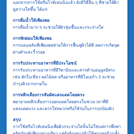
นอกจากการใช้ครีมไวท์เทนนิ่งแล้ว ยังมีวิธีอื่น ๆ ที่ช่วยให้ผิว
ดูสว่างใสขึ้น ได้แก่:
การดื่มน้ำให้เพียงพอ
การดื่มน้ำมาก ๆ จะช่วยให้ผิวชุ่มชื้นและกระจ่างใส
การพักผ่อนให้เพียงพอ
การนอนหลับที่เพียงพอช่วยให้การฟื้นฟูผิวได้ดี ลดการเกิดจุด
ด่างดำและริ้วรอย
การรับประทานอาหารที่มีประโยชน์
การรับประทานอาหารที่มีวิตามินและสารต้านอนุมูลอิสระ
เช่น ผักใบเขียว ผลไม้สด หรืออาหารที่มีโอเมก้า-3 จะช่วย
บำรุงผิวจากภายใน
การหลีกเลี่ยงการสัมผัสแสงแดดโดยตรง
พยายามหลีกเลี่ยงการออกแดดโดยตรงในช่วงเวลาที่มี
แสงแดดแรง และควรใส่หมวกหรือใช้ร่มในการปกป้องผิว
สรุป
การใช้ครีมไวท์เทนนิ่งเพื่อผิวกระจ่างใสนั้นไม่ใช่แค่การพึ่งพา
ผลิตภัณฑ์เพียงอย่างเดียว แต่ยังต้องดูแลผิวให้ครบทุกด้านทั้ง