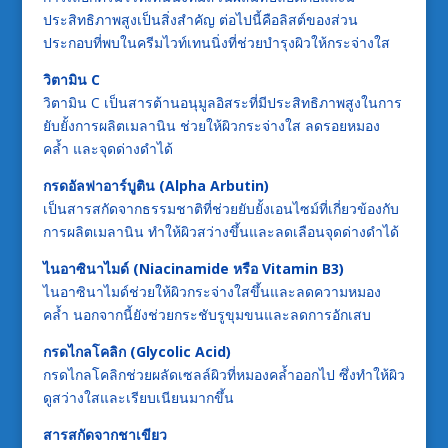
ประสิทธิภาพสูงเป็นสิ่งสำคัญ ต่อไปนี้คือลิสต์ของส่วน
ประกอบที่พบในครีมไวท์เทนนิ่งที่ช่วยบำรุงผิวให้กระจ่างใส
วิตามิน C
วิตามิน C เป็นสารต้านอนุมูลอิสระที่มีประสิทธิภาพสูงในการ
ยับยั้งการผลิตเมลานิน ช่วยให้ผิวกระจ่างใส ลดรอยหมอง
คล้ำ และจุดด่างดำได้
กรดอัลฟาอาร์บูติน (Alpha Arbutin)
เป็นสารสกัดจากธรรมชาติที่ช่วยยับยั้งเอนไซม์ที่เกี่ยวข้องกับ
การผลิตเมลานิน ทำให้ผิวสว่างขึ้นและลดเลือนจุดด่างดำได้
ไนอาซินาไมด์ (Niacinamide หรือ Vitamin B3)
ไนอาซินาไมด์ช่วยให้ผิวกระจ่างใสขึ้นและลดความหมอง
คล้ำ นอกจากนี้ยังช่วยกระชับรูขุมขนและลดการอักเสบ
กรดไกลโคลิก (Glycolic Acid)
กรดไกลโคลิกช่วยผลัดเซลล์ผิวที่หมองคล้ำออกไป ซึ่งทำให้ผิว
ดูสว่างใสและเรียบเนียนมากขึ้น
สารสกัดจากชาเขียว