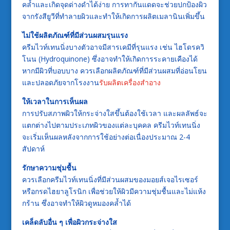
คล้ำและเกิดจุดด่างดำได้ง่าย การทากันแดดจะช่วยปกป้องผิว
จากรังสียูวีที่ทำลายผิวและทำให้เกิดการผลิตเมลานินเพิ่มขึ้น
ไม่ใช้ผลิตภัณฑ์ที่มีส่วนผสมรุนแรง
ครีมไวท์เทนนิ่งบางตัวอาจมีสารเคมีที่รุนแรง เช่น ไฮโดรควิ
โนน (Hydroquinone) ซึ่งอาจทำให้เกิดการระคายเคืองได้
หากมีผิวที่บอบบาง ควรเลือกผลิตภัณฑ์ที่มีส่วนผสมที่อ่อนโยน
และปลอดภัยจากโรงงาน
รับผลิตเครื่องสำอาง
ให้เวลาในการเห็นผล
การปรับสภาพผิวให้กระจ่างใสขึ้นต้องใช้เวลา และผลลัพธ์จะ
แตกต่างไปตามประเภทผิวของแต่ละบุคคล ครีมไวท์เทนนิ่ง
จะเริ่มเห็นผลหลังจากการใช้อย่างต่อเนื่องประมาณ 2-4
สัปดาห์
รักษาความชุ่มชื้น
ควรเลือกครีมไวท์เทนนิ่งที่มีส่วนผสมของมอยส์เจอไรเซอร์
หรือกรดไฮยาลูโรนิก เพื่อช่วยให้ผิวมีความชุ่มชื้นและไม่แห้ง
กร้าน ซึ่งอาจทำให้ผิวดูหมองคล้ำได้
เคล็ดลับอื่น ๆ เพื่อผิวกระจ่างใส