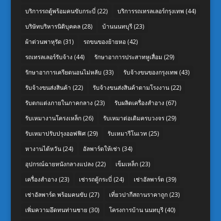
บริการรถตู้พร้อมคนขับกระบี่
(22)
บริการรถเทรลเลอร์กรุงเทพ
(44)
บริษัทบริหารนิติบุคคล
(28)
บ้านนนทบุรี
(23)
ผ้าต่วนพาหุรัด
(31)
รถขนของย้ายหอ
(42)
รถเทรลเลอร์รับจ้าง
(44)
รักษาอาการประสาทหูเสื่อม
(29)
รักษาอาการเครียดนอนไม่หลับ
(33)
รับจ้างขนของกรุงเทพ
(43)
รับจ้างขนส่งสินค้า
(22)
รับจ้างขนส่งสินค้าตามโรงงาน
(22)
รับตกแต่งภายในภาคกลาง
(23)
รับผลิตเครื่องสำอาง
(67)
รับเหมางานโครงเหล็ก
(26)
รับเหมาต่อเติมครบวงจร
(29)
รับเหมาปรับปรุงออฟฟิศ
(29)
รับเหมารีโนเวท
(25)
หางานไต้หวัน
(24)
อัลพาร์ดให้เช่า
(34)
อุปกรณ์ฉายหนังกลางแปลง
(22)
เข็มเหล็ก
(23)
เครื่องสำอาง
(23)
เช่ารถตู้กระบี่
(24)
เช่าอัลพาร์ด
(39)
เช่าอัลพาร์ด พร้อมคนขับ
(27)
เที่ยวปากีสถานราคาถูก
(23)
เพิ่มความอึดทนท่านชาย
(30)
โครงการบ้าน นนทบุรี
(40)