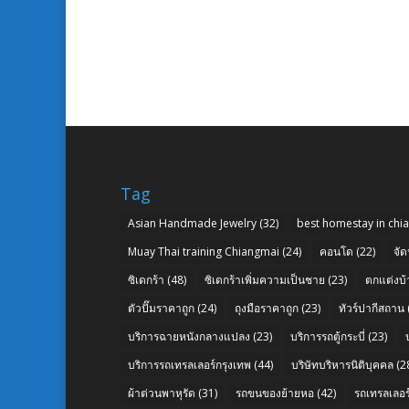
Tag
Asian Handmade Jewelry
(32)
best homestay in chi
Muay Thai training Chiangmai
(24)
คอนโด
(22)
จัด
ซิเดกร้า
(48)
ซิเดกร้าเพิ่มความเป็นชาย
(23)
ตกแต่งบ้
ตัวปั๊มราคาถูก
(24)
ถุงมือราคาถูก
(23)
ทัวร์ปากีสถาน
บริการฉายหนังกลางแปลง
(23)
บริการรถตู้กระบี่
(23)
บริการรถเทรลเลอร์กรุงเทพ
(44)
บริษัทบริหารนิติบุคคล
(2
ผ้าต่วนพาหุรัด
(31)
รถขนของย้ายหอ
(42)
รถเทรลเลอร์