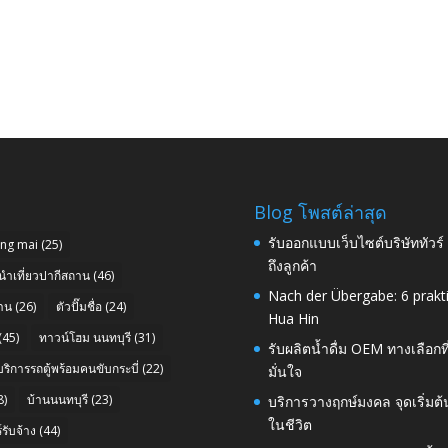
Blog โพสต์ล่าสุด
รับออกแบบเว็บไซต์บริษัททัวร
ang mai
(25)
ถึงลูกค้า
นำเที่ยวปากีสถาน
(46)
Nach der Übergabe: 6 prakt
าน
(26)
ตัวปั๊มชื่อ
(24)
Hua Hin
(45)
ทาวน์โฮม นนทบุรี
(31)
รับผลิตน้ำดื่ม OEM ทางเลือกท
บริการรถตู้พร้อมคนขับกระบี่
(22)
มั่นใจ
8)
บ้านนนทบุรี
(23)
บริการวางฤกษ์มงคล จุดเริ่มต
ในชีวิต
รับจ้าง
(44)