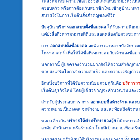
ในสังคมไทย ความเชื่อเรื่องชื่อและฤกษ์ยามยังคงเป็นสิ
ครอบครัว หรือการต้อนรับสมาชิกใหม่เข้าสู่บ้าน หล
สบายใจในการเริ่มต้นสิ่งสำคัญของชีวิต
ปัจจุบัน
บริการออกแบบตั้งชื่อมงคล
ได้รับความนิยมมากข
แต่ยังสื่อถึงความหมายที่ดีและสอดคล้องกับดวงชะตา
การ
ออกแบบตั้งชื่อมงคล
จะพิจารณาหลายปัจจัยร่วมกั
โหราศาสตร์ เพื่อให้ได้ชื่อที่เหมาะสมกับเจ้าของชื่อมาก
นอกจากนี้ ผู้ปกครองจำนวนมากยังให้ความสำคัญกั
ช่วยส่งเสริมโอกาส ความสำเร็จ และความเจริญก้า
อีกหนึ่งบริการที่ได้รับความนิยมควบคู่กันคือ
บริการว
เริ่มต้นธุรกิจใหม่ โดยผู้เชี่ยวชาญจะคำนวณวันและเ
สำหรับผู้ประกอบการ การ
ออกแบบชื่อห้างร้าน และบร
ความหมายเป็นมงคล จดจำง่าย และสะท้อนถึงตัวตนขององ
ขณะเดียวกัน
บริการให้คำปรึกษาฮวงจุ้ย
ก็มีบทบาทสำ
อาศัย สำนักงาน หรือร้านค้า โดยมีเป้าหมายเพื่อเส
หลายครอบครัวนิยมใช้บริการแบบครบวงจร ทั้ง
ออกแ