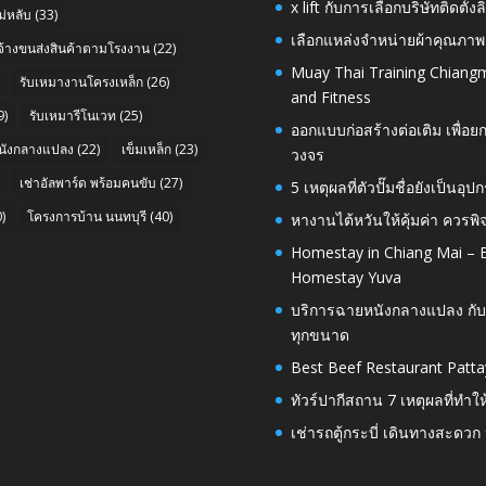
x lift กับการเลือกบริษัทติดต
่หลับ
(33)
เลือกแหล่งจำหน่ายผ้าคุณภาพ
บจ้างขนส่งสินค้าตามโรงงาน
(22)
Muay Thai Training Chiangm
รับเหมางานโครงเหล็ก
(26)
and Fitness
9)
รับเหมารีโนเวท
(25)
ออกแบบก่อสร้างต่อเติม เพื่
นังกลางแปลง
(22)
เข็มเหล็ก
(23)
วงจร
เช่าอัลพาร์ด พร้อมคนขับ
(27)
5 เหตุผลที่ตัวปั๊มชื่อยังเป็
)
โครงการบ้าน นนทบุรี
(40)
หางานไต้หวันให้คุ้มค่า ควรพ
Homestay in Chiang Mai – E
Homestay Yuva
บริการฉายหนังกลางแปลง กับ
ทุกขนาด
Best Beef Restaurant Patta
ทัวร์ปากีสถาน 7 เหตุผลที่ทำใ
เช่ารถตู้กระบี่ เดินทางสะดว