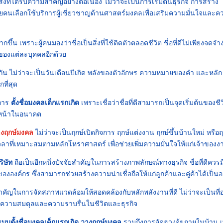
่งที่ได้รับความสำคัญอย่างต่อเนื่อง ไม่ว่าจะเป็นการเริ่มต้นธุรกิจ การสร้าง
ายคนเลือกใช้บริการผู้เชี่ยวชาญด้านศาสตร์มงคลเพื่อเสริมความมั่นใจและค
ึ้น เพราะผู้คนมองว่าชื่อเป็นสิ่งที่ใช้ติดตัวตลอดชีวิต ชื่อที่ดีไม่เพียงจดจำ
ของแต่ละบุคคลอีกด้วย
น ไม่ว่าจะเป็นวันเดือนปีเกิด พลังของตัวอักษร ความหมายของคำ และหลัก
ที่สุด
บการ
ตั้งชื่อมงคลเด็กแรกเกิด
เพราะเชื่อว่าชื่อที่ดีสามารถเป็นจุดเริ่มต้นของชีวิ
วหน้าในอนาคต
างฤกษ์มงคล
ไม่ว่าจะเป็นฤกษ์เปิดกิจการ ฤกษ์แต่งงาน ฤกษ์ขึ้นบ้านใหม่ หรือฤ
วลาที่เหมาะสมตามหลักโหราศาสตร์ เพื่อช่วยเพิ่มความมั่นใจให้แก่เจ้าของง
ิษัท
ถือเป็นอีกหนึ่งปัจจัยสำคัญในการสร้างภาพลักษณ์ทางธุรกิจ ชื่อที่ดีควรม
ค์กร ซึ่งสามารถช่วยสร้างความน่าเชื่อถือให้แก่ลูกค้าและคู่ค้าได้เป็นอย
คัญในการจัดสภาพแวดล้อมให้สอดคล้องกับหลักพลังงานที่ดี ไม่ว่าจะเป็นที่อย
ริมความสมดุลและความราบรื่นในชีวิตและธุรกิจ
บบตั้งชื่อมงคลเด็กแรกเกิด วางฤกษ์มงคล
รวมถึงการจัดฮวงจุ้ยภายในบ้าน เพ