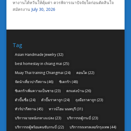
หางานไต้หวันให้คุ้มค่า ควรพิจารณาปัจจัยใดก่อนตัดสินใจ
สมัครงาน
July 30, 2026
Tag
Asian Handmade Jewelry
(32)
best homestay in chiang mai
(25)
Muay Thai training Chiangmai
(24)
คอนโด
(22)
จัดนำเที่ยวปากีสถาน
(46)
ซิเดกร้า
(48)
ซิเดกร้าเพิ่มความเป็นชาย
(23)
ตกแต่งบ้าน
(26)
ตัวปั๊มชื่อ
(24)
ตัวปั๊มราคาถูก
(24)
ถุงมือราคาถูก
(23)
ทัวร์ปากีสถาน
(45)
ทาวน์โฮม นนทบุรี
(31)
บริการฉายหนังกลางแปลง
(23)
บริการรถตู้กระบี่
(23)
บริการรถตู้พร้อมคนขับกระบี่
(22)
บริการรถเทรลเลอร์กรุงเทพ
(44)